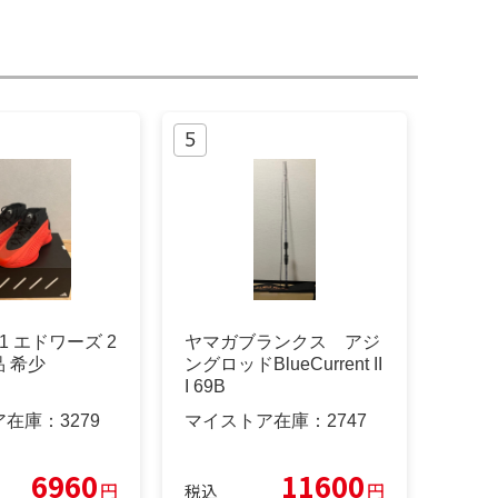
AE1 エドワーズ 2
ヤマガブランクス アジ
品 希少
ングロッドBlueCurrent II
I 69B
ア在庫：
3279
マイストア在庫：
2747
6960
11600
円
円
税込