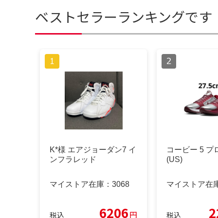
ベストセラーランキングです
K*様 エアジョーダン7 イ
コービー 5 プロ
ンフラレッド
(US)
マイストア在庫：
3068
マイストア在
6206
2
円
税込
税込