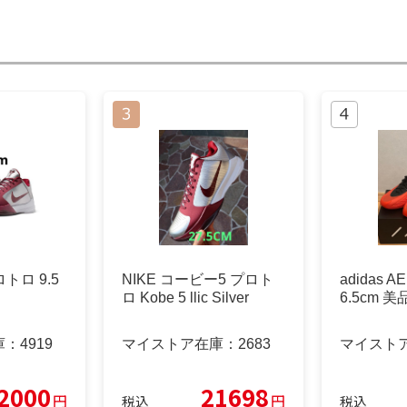
トロ 9.5
NIKE コービー5 プロト
adidas 
ロ Kobe 5 llic Silver
6.5cm 美
庫：
4919
マイストア在庫：
2683
マイスト
2000
21698
円
円
税込
税込