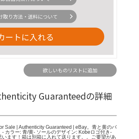
け取り方法・送料について
カートに入れる
欲しいものリストに追加
uthenticity Guaranteedの詳細
e for Sale | Authenticity Guaranteed | eBay。青と黄のバ
| eBay。- カラー: 青/黄- ソールのデザイン: Kobeロゴ付き-
ると思います！箱は別箱に入れて送ります。。ご要望があ