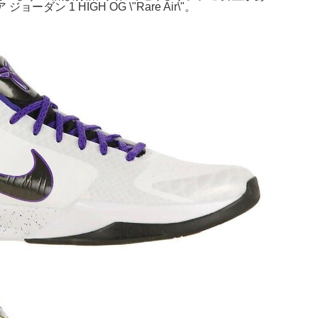
 1 HIGH OG \"Rare Air\"。