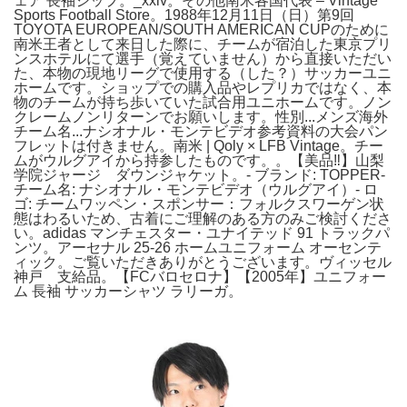
ェア 長袖ジップ。_xxiv。その他南米各国代表 – Vintage
Sports Football Store。1988年12月11日（日）第9回
TOYOTA EUROPEAN/SOUTH AMERICAN CUPのために
南米王者として来日した際に、チームが宿泊した東京プリ
ンスホテルにて選手（覚えていません）から直接いただい
た、本物の現地リーグで使用する（した？）サッカーユニ
ホームです。ショップでの購入品やレプリカではなく、本
物のチームが持ち歩いていた試合用ユニホームです。ノン
クレームノンリターンでお願いします。性別...メンズ海外
チーム名...ナシオナル・モンテビデオ参考資料の大会パン
フレットは付きません。南米 | Qoly × LFB Vintage。チー
ムがウルグアイから持参したものです。。【美品‼️】山梨
学院ジャージ ダウンジャケット。- ブランド: TOPPER-
チーム名: ナシオナル・モンテビデオ（ウルグアイ）- ロ
ゴ: チームワッペン・スポンサー：フォルクスワーゲン状
態はわるいため、古着にご理解のある方のみご検討くださ
い。adidas マンチェスター・ユナイテッド 91 トラックパ
ンツ。アーセナル 25-26 ホームユニフォーム オーセンテ
ィック。ご覧いただきありがとうございます。ヴィッセル
神戸 支給品。【FCバロセロナ】【2005年】ユニフォー
ム 長袖 サッカーシャツ ラリーガ。