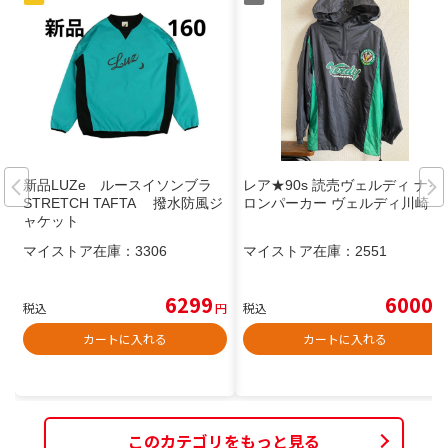
新品LUZe ルースイソンブラ
レア★90s 読売ヴェルディ ナイ
STRETCH TAFTA 撥水防風ジ
ロンパーカー ヴェルディ川崎
ャケット
マイストア在庫：
3306
マイストア在庫：
2551
6299
6000
税込
円
税込
円
カートに入れる
カートに入れる
このカテゴリをもっと見る