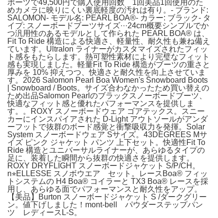
ポーツで49,500円で購入使用回数 1回美品1回使用のた
めカメラに映りにくい裏底軽度の汚れは有り。- ブランド:
SALOMON- モデル名: PEARL BOA®- カラー: ブラック- タ
イプ: スノーボードブーツサイズ···24cm概要シンプルでか
つ汎用性のあるモデルとして作られた PEARL BOA® は、
Fit To Ride 構造による快適さ、軽量性、耐久性も兼ね備え
ています。Ultralon ライナーがカスタマイズされたフィッ
ト感をもたらします。熱可塑性素材により完璧なフィット
感も実現しました。軽量Fit To Ride 構造がブーツの重さと
厚みを 10% 抑えつつ、快適さと耐久性を向上させていま
す。2026 Salomon Pearl Boa Women's Snowboard Boots
| Snowboard / Boots。サイズ合わなかったため買い替えの
ため出品Salomon Pearlのブラックスノーボードブーツ、
快適なフィット感と優れたパフォーマンスを提供しま
す。。ROXY スノーボードウェア ゴアテックス。スニー
カーにインスパイアされた D-Light アウトソールがアンダ
ーフットで抜群のボード感覚と衝撃吸収力を発揮。Solar
System スノーボードウェア Sサイズ。43DEGREES Mサ
イズ ピンク ジャケット パンツ 上下セット。快適性Fit To
Ride 構造とユニバーサルライナーが、あらゆるタイプの
足に、装着した瞬間から抜群の快適さを提供します。
ROXY DRYFLIGHT スノーボードジャケット S/P/CH。
n⭐︎ELLESSE スノボウエア セット。レースBoa® フィッ
トシステムの H4 Boa® コイラーと TX3 Boa® レースを採
用し、あらゆる面でパフォーマンスと耐久性をアップ。
【美品】Burton スノーボードジャケット S /ダークグリー
ン。値下げしました！mont-bell パウダーステップパン
ツ レディースL-S。