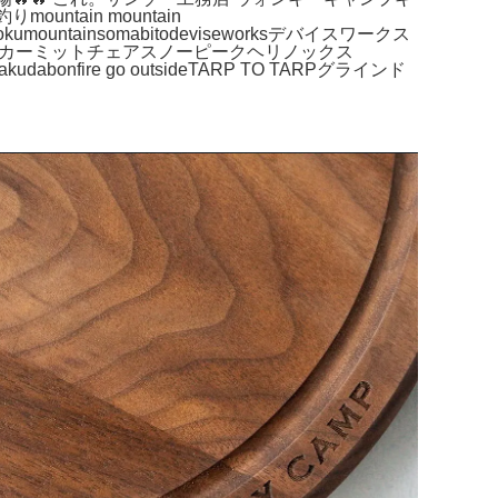
tain mountain
okumountainsomabitodeviseworksデバイスワークス
テンカーミットチェアスノーピークヘリノックス
akudabonfire go outsideTARP TO TARPグラインド