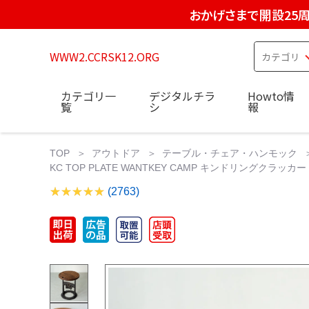
おかげさまで開設25
WWW2.CCRSK12.ORG
カテゴリ一
デジタルチラ
Howto情
覧
シ
報
TOP
アウトドア
テーブル・チェア・ハンモック
KC TOP PLATE WANTKEY CAMP キンドリングクラッカー 天板
(2763)