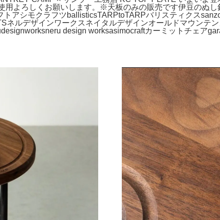
使用よろしくお願いします。※天板のみの販売です伊豆のぬし釣りmoun
アシモクラフトアシモクラフツballisticsTARPtoTARPバリスティクスsanz
ODUCTSネルデザインワークスネイタルデザインオールドマウン
designworksneru design worksasimocraftカーミットチェアgar