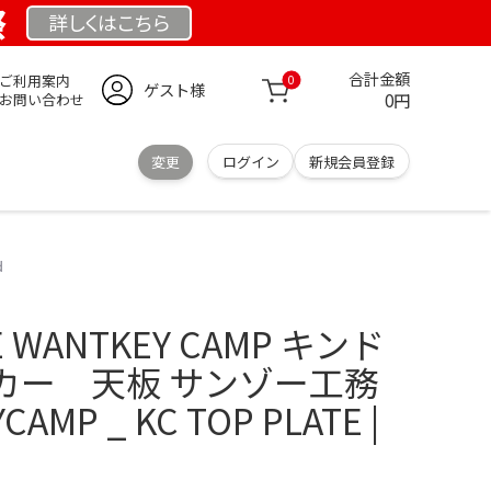
祭
詳しくは
こちら
合計金額
ご利用案内
0
ゲスト様
0円
お問い合わせ
変更
ログイン
新規会員登録
d
TE WANTKEY CAMP キンド
カー 天板 サンゾー工務
MP _ KC TOP PLATE |