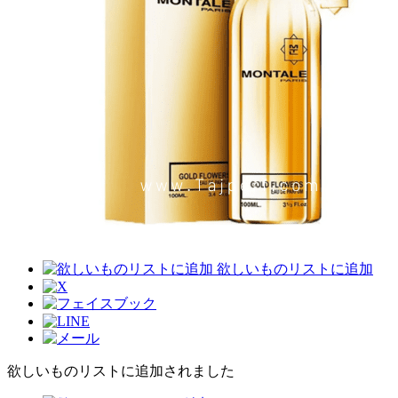
欲しいものリストに追加
欲しいものリストに追加されました