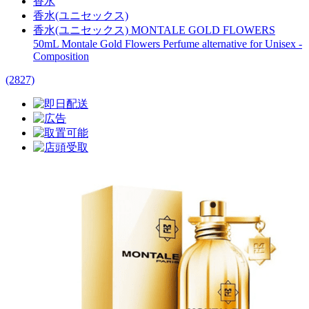
香水
香水(ユニセックス)
香水(ユニセックス) MONTALE GOLD FLOWERS
50mL Montale Gold Flowers Perfume alternative for Unisex -
Composition
(2827)