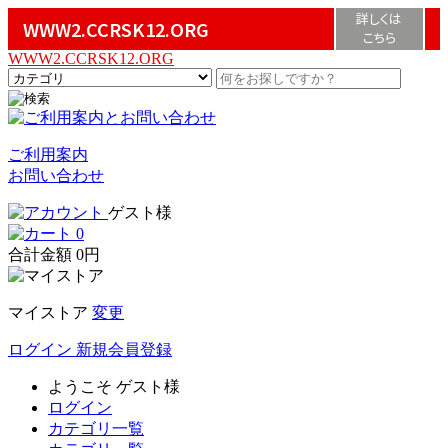
詳しくは
WWW2.CCRSK12.ORG
こちら
WWW2.CCRSK12.ORG
ご利用案内
お問い合わせ
ゲスト様
0
合計金額
0円
マイストア
変更
ログイン
新規会員登録
ようこそ
ゲスト様
ログイン
カテゴリ一覧