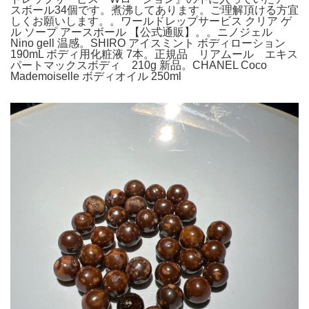
スボール34個です。煮沸してあります。ご理解頂ける方宜
しくお願いします。。ワールドレップサービス クリア ゲ
ル ソープ アースボール 【公式通販】。。ニノジェル
Nino gell 温感。SHIRO アイスミント ボディローション
190mL ボディ用化粧液 7本。正規品 リアムール エキス
パートマックスボディ 210g 新品。CHANEL Coco
Mademoiselle ボディオイル 250ml