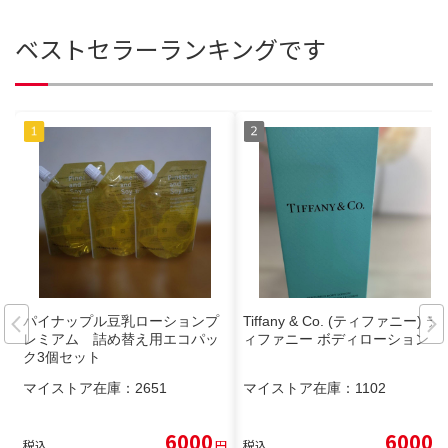
ベストセラーランキングです
パイナップル豆乳ローションプ
Tiffany & Co. (ティファニー) テ
レミアム 詰め替え用エコパッ
ィファニー ボディローション
ク3個セット
マイストア在庫：
2651
マイストア在庫：
1102
6000
6000
税込
円
税込
円