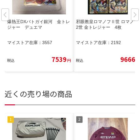
爆熱王DXバトガイ銀河 金トレ
邪眼教皇ロマノフⅡ世 ロマノフ
ジャー デュエマ
2世 金トレジャー 4枚
マイストア在庫：
3557
マイストア在庫：
2192
7539
9666
税込
円
税込
円
近くの売り場の商品