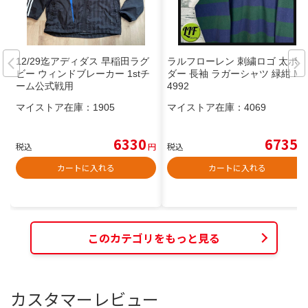
12/29迄アディダス 早稲田ラグ
ラルフローレン 刺繍ロゴ 太ボー
ビー ウィンドブレーカー 1stチ
ダー 長袖 ラガーシャツ 緑紺 M
ーム公式戦用
4992
マイストア在庫：
1905
マイストア在庫：
4069
6330
6735
税込
円
税込
円
カートに入れる
カートに入れる
このカテゴリをもっと見る
カスタマーレビュー