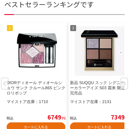
ベストセラーランキングです
DIORディオール ディオールシ
新品 SUQQU スック シグニチャ
ョウ サンク クルール865 ピンク
ーカラーアイズ S03 霜来 限定
ロリポップ
完売品
マイストア在庫：
1710
マイストア在庫：
2131
6749
7349
税込
円
税込
円
カートに入れる
カートに入れる