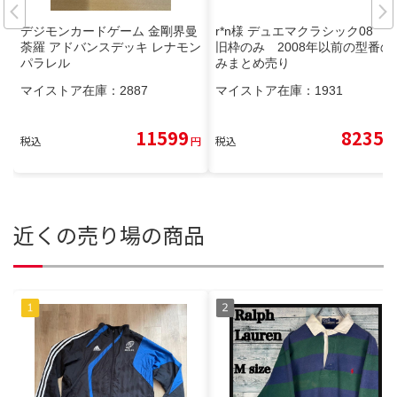
デジモンカードゲーム 金剛界曼
r*n様 デュエマクラシック08
荼羅 アドバンスデッキ レナモン
旧枠のみ 2008年以前の型番の
パラレル
みまとめ売り
マイストア在庫：
2887
マイストア在庫：
1931
11599
8235
税込
円
税込
円
近くの売り場の商品