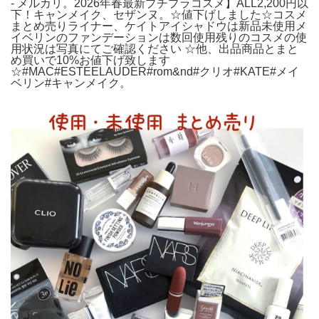
- メルカリ。2026年春最新プチプラコスメ】ALL2,200円以
下！キャンメイク、セザンヌ。☆値下げしました☆コスメ
まとめ売りライナー、ケイトアイシャドウは新品未使用メ
イベリンのファンデーションは数回使用残りのコスメの使
用状況は写真にてご確認ください ☆他、出品商品とまと
め買いで10%お値下げ致します
☆#MAC#ESTEELAUDER#rom&nd#クリオ#KATE#メイ
ベリン#キャンメイク。