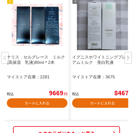
ナリス．セルグレース ミルク
イグニスホワイトニングプレミ
(高保湿 乳液)80ml＊2本
アムミルク 美白乳液
マイストア在庫：
2281
マイストア在庫：
3675
9669
8467
税込
円
税込
円
カートに入れる
カートに入れる