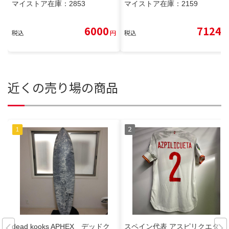
マイストア在庫：
2853
マイストア在庫：
2159
6000
7124
税込
円
税込
円
近くの売り場の商品
dead kooks APHEX デッドク
スペイン代表 アスピリクエタ オ