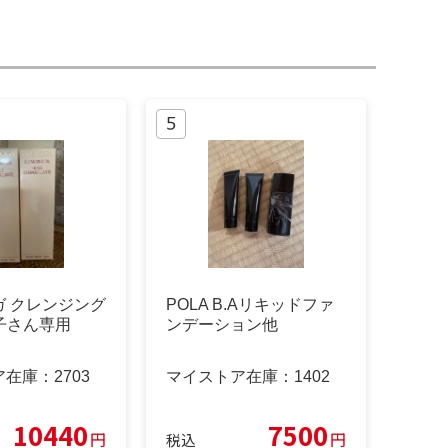
ガ クレンジング
POLA B.Aリキッドファ
子さん専用
ンデーション他
ア在庫：
2703
マイストア在庫：
1402
10440
7500
円
円
税込