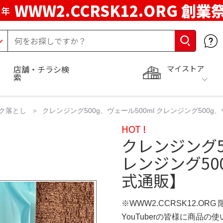
WWW2.CCRSK12.ORG 創業
周年
マイストア
店舗・チラシ検
索
ク落とし
クレンジング500g、ヴェール500ml クレンジング500g、
HOT !
クレンジング50
レンジング500
式通販】
※WWW2.CCRSK12.ORG
YouTuberの皆様に商品