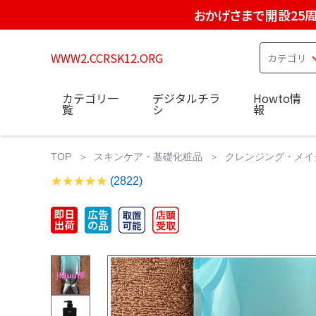
おかげさまで開設25
WWW2.CCRSK12.ORG
カテゴリ一
デジタルチラ
Howto情
覧
シ
報
TOP
スキンケア・基礎化粧品
クレンジング・メイ
(2822)