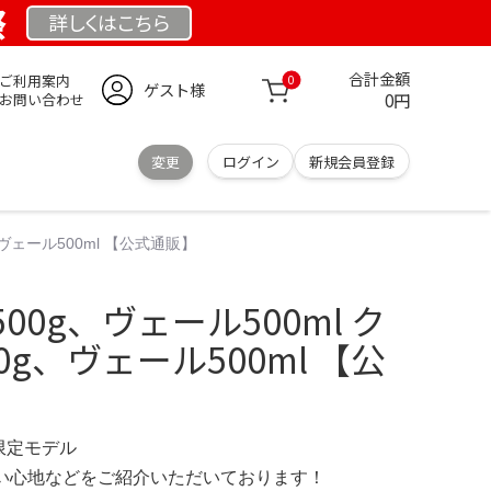
祭
詳しくは
こちら
合計金額
ご利用案内
0
ゲスト様
0円
お問い合わせ
変更
ログイン
新規会員登録
ヴェール500ml 【公式通販】
0g、ヴェール500ml ク
g、ヴェール500ml 【公
 限定モデル
の使い心地などをご紹介いただいております！