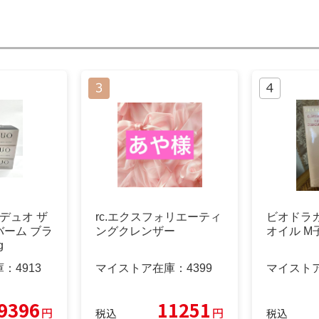
デュオ ザ
rc.エクスフォリエーティ
ビオドラ
ーム ブラ
ングクレンザー
オイル M
g
庫：
4913
マイストア在庫：
4399
マイスト
9396
11251
円
円
税込
税込