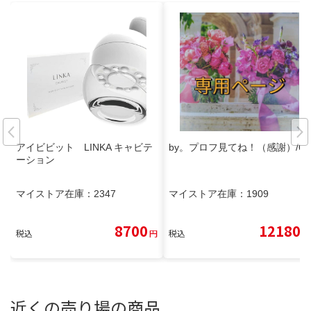
アイビビット LINKA キャビテ
by。プロフ見てね！（感謝）/6
ーション
マイストア在庫：
2347
マイストア在庫：
1909
8700
12180
税込
円
税込
円
近くの売り場の商品