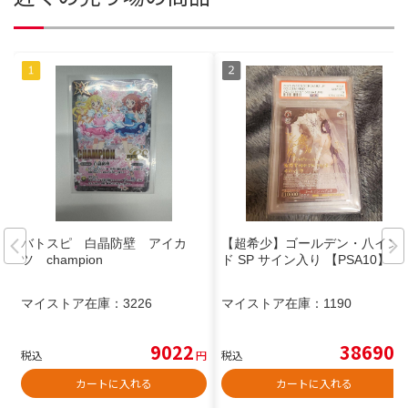
バトスピ 白晶防壁 アイカ
【超希少】ゴールデン・八イン
ツ champion
ド SP サイン入り 【PSA10】
マイストア在庫：
3226
マイストア在庫：
1190
9022
38690
税込
円
税込
円
カートに入れる
カートに入れる