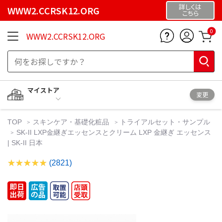
詳しくは
WWW2.CCRSK12.ORG
こちら
0
WWW2.CCRSK12.ORG
マイストア
変更
TOP
スキンケア・基礎化粧品
トライアルセット・サンプル
SK-II LXP金継ぎエッセンスとクリーム LXP 金継ぎ エッセンス
| SK-II 日本
(2821)