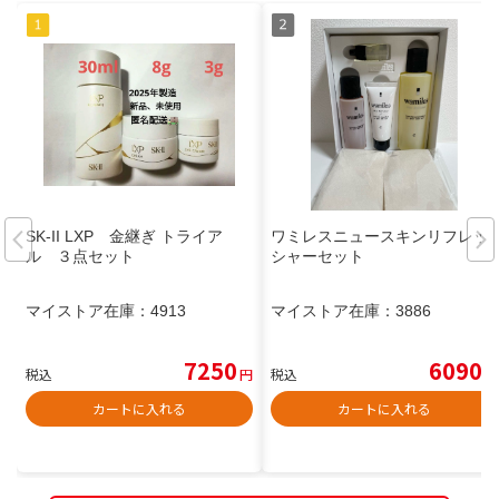
SK-II LXP 金継ぎ トライア
ワミレスニュースキンリフレッ
ル ３点セット
シャーセット
マイストア在庫：
4913
マイストア在庫：
3886
7250
6090
税込
円
税込
円
カートに入れる
カートに入れる