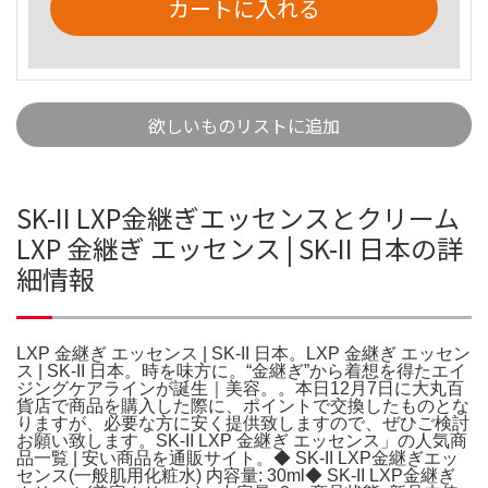
カートに入れる
欲しいものリストに追加
SK-II LXP金継ぎエッセンスとクリーム
LXP 金継ぎ エッセンス | SK-II 日本の詳
細情報
LXP 金継ぎ エッセンス | SK-II 日本。LXP 金継ぎ エッセン
ス | SK-II 日本。時を味方に。“金継ぎ”から着想を得たエイ
ジングケアラインが誕生｜美容。。本日12月7日に大丸百
貨店で商品を購入した際に、ポイントで交換したものとな
りますが、必要な方に安く提供致しますので、ぜひご検討
お願い致します。SK-II LXP 金継ぎ エッセンス」の人気商
品一覧 | 安い商品を通販サイト。◆ SK-II LXP金継ぎエッ
センス(一般肌用化粧水) 内容量: 30ml◆ SK-II LXP金継ぎ