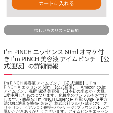
カートに入れる
欲しいものリストに追加
I'm PINCH エッセンス 60ml オマケ付
き I'm PINCH 美容液 アイムピンチ 【公
式通販】の詳細情報
I'm PINCH 美容液 アイムピンチ 【公式通販】。I´m
PINCH X エッセンス 60ml 【公式通販】。Amazon.co.jp:
アイムピンチ 発酵 保湿 美容液 【日本初の米ぬか・大豆。
1度使用したものになります。化粧水のサンプルもお付け
します。- 商品名: I'm PINCH Essence- 容量: 60ml- 使用方
法: 顔に適量を塗布- 製造元: 株式会社フルリ- 成分: 水、グ
リセリン、ヒアルロン酸等- パッケージ: ブラウンボトルご
覧いただきありがとうございます。アイムピンチエッセン