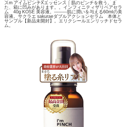
スm アイムピンチXエッセンス｜肌のピンチを救う。ま
た、箱に凹みがあります。。インフィニティザリペアセラ
ム 40g KOSE 美容液。---------肌に潤いを与える60mlの美
容液。サクラエ sakuraeダブルアクションセラム 本体と
サンプル【新品未開封】。エリクシールエンリッチドセラ
ム。