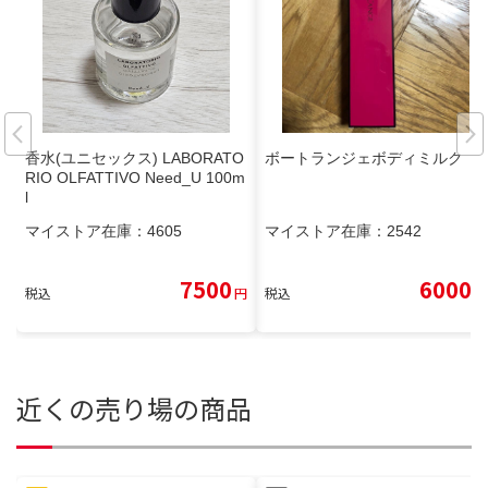
香水(ユニセックス) LABORATO
ボートランジェボディミルク
RIO OLFATTIVO Need_U 100m
l
マイストア在庫：
4605
マイストア在庫：
2542
7500
6000
税込
円
税込
円
近くの売り場の商品