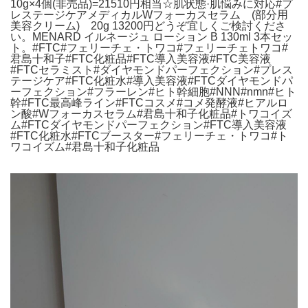
10g×4個(非売品)=21510円相当☆肌状態·肌悩みに対応#プ
レステージケアメディカルWフォーカスセラム (部分用
美容クリーム) 20g 13200円どうぞ宜しくご検討くださ
い。MENARD イルネージュ ローション B 130ml 3本セッ
ト。#FTC#フェリーチェ・トワコ#フェリーチェトワコ#
君島十和子#FTC化粧品#FTC導入美容液#FTC美容液
#FTCセラミスト#ダイヤモンドパーフェクション#プレス
テージケア#FTC化粧水#導入美容液#FTCダイヤモンドパ
ーフェクション#フラーレン#ヒト幹細胞#NNN#nmn#ヒト
幹#FTC最高峰ライン#FTCコスメ#コメ発酵液#ヒアルロ
ン酸#Wフォーカスセラム#君島十和子化粧品#トワコイズ
ム#FTCダイヤモンドパーフェクション#FTC導入美容液
#FTC化粧水#FTCブースター#フェリーチェ・トワコ#ト
ワコイズム#君島十和子化粧品