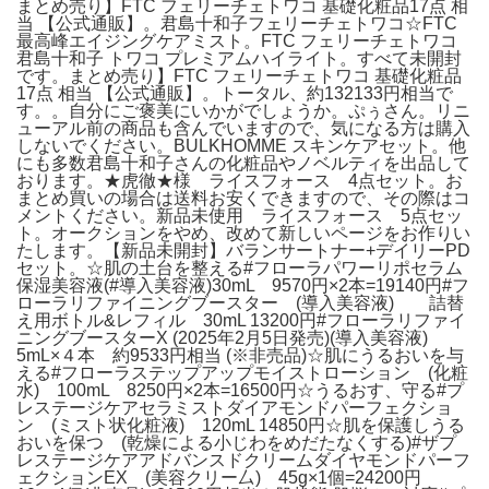
まとめ売り】FTC フェリーチェトワコ 基礎化粧品17点 相
当 【公式通販】。君島十和子フェリーチェトワコ☆FTC
最高峰エイジングケアミスト。FTC フェリーチェトワコ
君島十和子 トワコ プレミアムハイライト。すべて未開封
です。まとめ売り】FTC フェリーチェトワコ 基礎化粧品
17点 相当 【公式通販】。トータル、約132133円相当で
す。。自分にご褒美にいかがでしょうか。ぷぅさん。リニ
ューアル前の商品も含んでいますので、気になる方は購入
しないでください。BULKHOMME スキンケアセット。他
にも多数君島十和子さんの化粧品やノベルティを出品して
おります。★虎徹★様 ライスフォース 4点セット。お
まとめ買いの場合は送料お安くできますので、その際はコ
メントください。新品未使用 ライスフォース 5点セッ
ト。オークションをやめ、改めて新しいページをお作りい
たします。【新品未開封】バランサートナー+デイリーPD
セット。☆肌の土台を整える#フローラパワーリポセラム
保湿美容液(#導入美容液)30mL 9570円×2本=19140円#フ
ローラリファイニングブースター (導入美容液) 詰替
え用ボトル&レフィル 30mL 13200円#フローラリファイ
ニングブースターX (2025年2月5日発売)(導入美容液)
5mL×４本 約9533円相当 (※非売品)☆肌にうるおいを与
える#フローラステップアップモイストローション (化粧
水) 100mL 8250円×2本=16500円☆うるおす、守る#プ
レステージケアセラミストダイアモンドパーフェクショ
ン (ミスト状化粧液) 120mL 14850円☆肌を保護しうる
おいを保つ (乾燥による小じわをめだたなくする)#ザプ
レステージケアアドバンスドクリームダイヤモンドパーフ
ェクションEX (美容クリー厶) 45g×1個=24200円