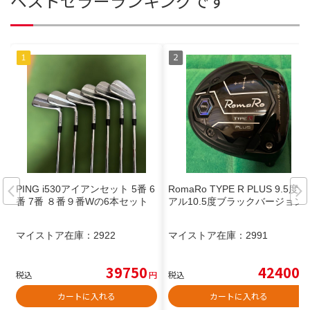
ベストセラーランキングです
PING i530アイアンセット 5番 6
RomaRo TYPE R PLUS 9.5度リ
番 7番 ８番９番Wの6本セット
アル10.5度ブラックバージョン
マイストア在庫：
2922
マイストア在庫：
2991
39750
42400
税込
円
税込
円
カートに入れる
カートに入れる