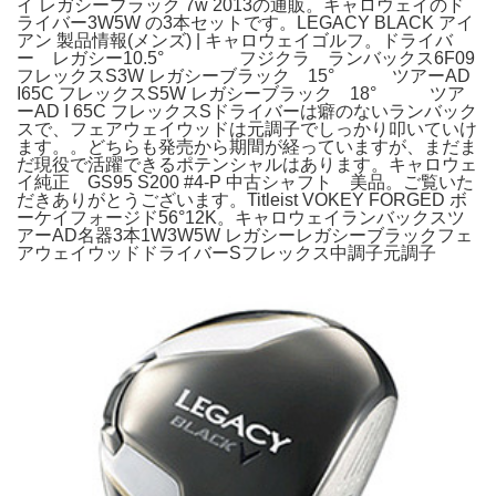
イ レガシーブラック 7w 2013の通販。キャロウェイのド
ライバー3W5W の3本セットです。LEGACY BLACK アイ
アン 製品情報(メンズ) | キャロウェイゴルフ。ドライバ
ー レガシー10.5° フジクラ ランバックス6F09
フレックスS3W レガシーブラック 15° ツアーAD
I65C フレックスS5W レガシーブラック 18° ツア
ーAD I 65C フレックスSドライバーは癖のないランバック
スで、フェアウェイウッドは元調子でしっかり叩いていけ
ます。。どちらも発売から期間が経っていますが、まだま
だ現役で活躍できるポテンシャルはあります。キャロウェ
イ純正 GS95 S200 #4-P 中古シャフト 美品。ご覧いた
だきありがとうございます。Titleist VOKEY FORGED ボ
ーケイフォージド56°12K。キャロウェイランバックスツ
アーAD名器3本1W3W5W レガシーレガシーブラックフェ
アウェイウッドドライバーSフレックス中調子元調子