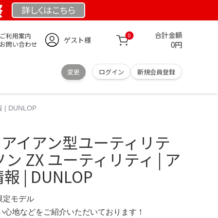
祭
詳しくは
こちら
合計金額
ご利用案内
0
ゲスト様
0円
お問い合わせ
変更
ログイン
新規会員登録
 DUNLOP
フ アイアン型ユーティリテ
ン ZX ユーティリティ | ア
報 | DUNLOP
 限定モデル
の使い心地などをご紹介いただいております！