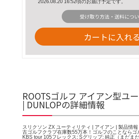
2026.08.20 16:52頃のお届け予定です。
受け取り方法・送料につ
カートに入れ
ROOTSゴルフ アイアン型ユー
| DUNLOPの詳細情報
スリクソン ZX ユーティリティ | アイアン | 製
古ゴルフクラブ在庫数55万本！ゴルフのことならゴルフパート
KBS tour 105フレックス: Sグリップ: 純