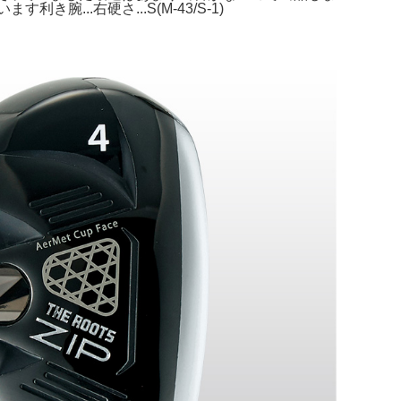
..右硬さ...S(M-43/S-1)