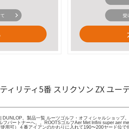
いて
受
る
ティリティ5番 スリクソン ZX ユーティ
品情報 | DUNLOP。製品一覧 ルーツゴルフ・オフィシャルシ
ナーへ。。ROOTSゴルフAer Met Infini super ae
正（まだまだ使用可）４番アイアンのかわりに入れて190〜200ヤ