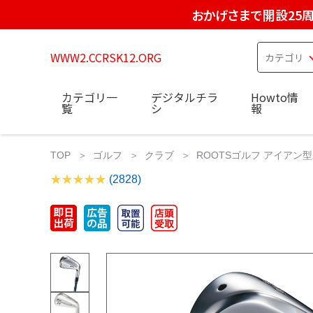
おかげさまで開設25
WWW2.CCRSK12.ORG
カテゴリ一
デジタルチラ
Howto情
覧
シ
報
TOP
ゴルフ
クラブ
ROOTSゴルフ アイアン型ユ
(2828)