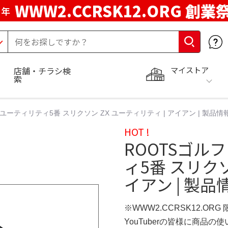
WWW2.CCRSK12.ORG 創業
周年
マイストア
店舗・チラシ検
索
ーティリティ5番 スリクソン ZX ユーティリティ | アイアン | 製品情報 |
HOT !
ROOTSゴル
ィ5番 スリクソ
イアン | 製品情
※WWW2.CCRSK12.ORG
YouTuberの皆様に商品