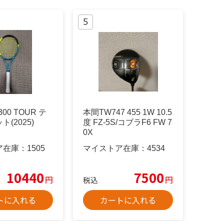
00 TOUR テ
本間TW747 455 1W 10.5
(2025)
度 FZ-5S/コブラF6 FW 7
0X
ア在庫：
1505
マイストア在庫：
4534
10440
7500
円
円
税込
トに入れる
カートに入れる