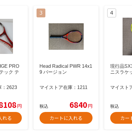
IGE PRO
Head Radical PWR 14x1
現行品SX3
ーテック テ
9 バージョン
ニスラケット
庫：
2623
マイストア在庫：
1211
マイスト
8108
6840
円
円
税込
税込
入れる
カートに入れる
カー