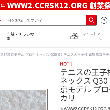
WWW2.CCRSK12.ORG 創業
周年
マイストア
店舗・チラシ検
索
遠野篤京モデル プロケネックス Q30 G2 テニスの王子様 遠野篤京モデル 
HOT !
テニスの王子
ネックス Q30
京モデル プロケ
カリ
※WWW2.CCRSK12.ORG