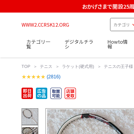
おかげさまで開設25
WWW2.CCRSK12.ORG
カテゴリ一
デジタルチラ
Howto情
覧
シ
報
TOP
テニス
ラケット(硬式用)
テニスの王子様 
(2816)