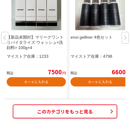
【新品未開封】マリークワント
enoi gelliner 4色セット
リバイタライズ ウォッシュ<洗
顔料> 100g×4
マイストア在庫：
1233
マイストア在庫：
4798
7500
6600
税込
円
税込
円
カートに入れる
カートに入れる
このカテゴリをもっと見る