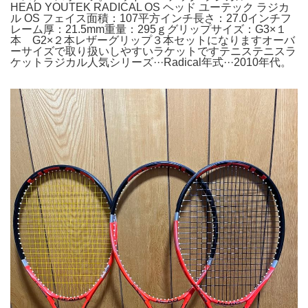
HEAD YOUTEK RADICAL OS ヘッド ユーテック ラジカ
ル OS フェイス面積：107平方インチ長さ：27.0インチフ
レーム厚：21.5mm重量：295ｇグリップサイズ：G3×１
本 G2×２本レザーグリップ３本セットになりますオーバ
ーサイズで取り扱いしやすいラケットですテニステニスラ
ケットラジカル人気シリーズ···Radical年式···2010年代。