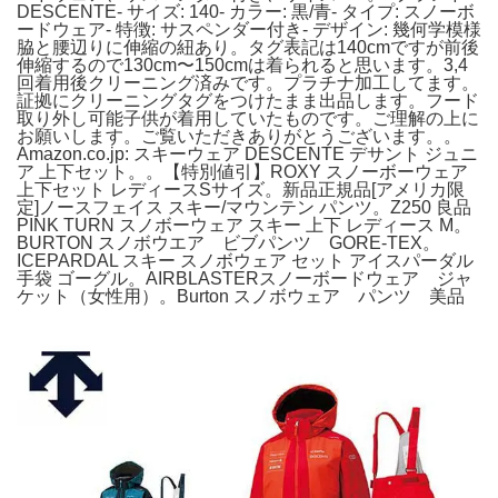
DESCENTE- サイズ: 140- カラー: 黒/青- タイプ: スノーボ
ードウェア- 特徴: サスペンダー付き- デザイン: 幾何学模様
脇と腰辺りに伸縮の紐あり。タグ表記は140cmですが前後
伸縮するので130cm〜150cmは着られると思います。3,4
回着用後クリーニング済みです。プラチナ加工してます。
証拠にクリーニングタグをつけたまま出品します。フード
取り外し可能子供が着用していたものです。ご理解の上に
お願いします。ご覧いただきありがとうございます。。
Amazon.co.jp: スキーウェア DESCENTE デサント ジュニ
ア 上下セット。。【特別値引】ROXY スノーボーウェア
上下セット レディースSサイズ。新品正規品[アメリカ限
定]ノースフェイス スキー/マウンテン パンツ。Z250 良品
PINK TURN スノボーウェア スキー 上下 レディース M。
BURTON スノボウエア ビブパンツ GORE-TEX。
ICEPARDAL スキー スノボウェア セット アイスパーダル
手袋 ゴーグル。AIRBLASTERスノーボードウェア ジャ
ケット（女性用）。Burton スノボウェア パンツ 美品