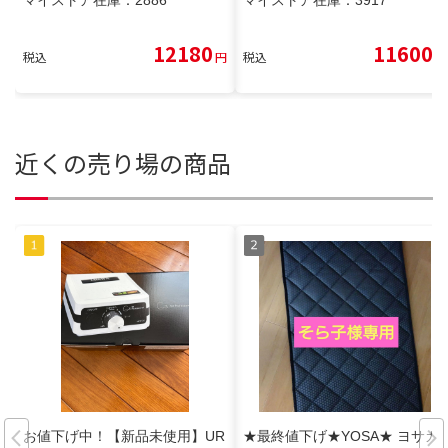
12180
11600
税込
円
税込
円
近くの売り場の商品
お値下げ中！【新品未使用】UR
★最終値下げ★YOSA★ ヨサカ