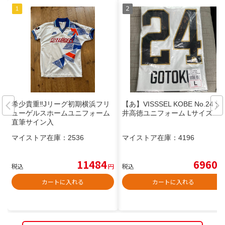
希少貴重‼️Jリーグ初期横浜フリ
【あ】VISSSEL KOBE No.24 酒
ューゲルスホームユニフォーム
井高徳ユニフォーム Lサイズ
直筆サイン入
マイストア在庫：
2536
マイストア在庫：
4196
11484
6960
税込
円
税込
円
カートに入れる
カートに入れる