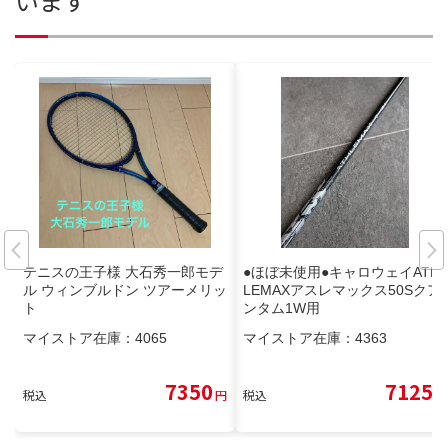
います
テニスの王子様 大石秀一郎モデ
●ほぼ未使用●キャロウェイATH
ル ウィンブルドン ツアーメリッ
LEMAXアスレマックス50Sクア
ト
ンタム1W用
マイストア在庫：
4065
マイストア在庫：
4363
7350
7125
税込
円
税込
円