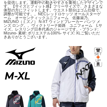
を提供します。運動中の動きやすさを重視したデザインで
す。【サイズとフィット感】フリーサイズで、さまざまな
体型の方にフィットします。ウエスト部分はゴム仕様で、
調整が可能です。。NECレッドロケッツ オールスターゲ
ーム オーセンティックユニフォーム 佐藤淑乃。
MIZUNO（ミズノ） N-XT ウィンドブレーカー パンツ メ
ンズ ロング。。ヴィクトリーナ姫路 ユニフォーム Lサ
イズ。レスリング日本代表のジャージです。- ブランド:
Mizuno- 素材: ポリエステル100%- サイズ: XLご覧いただ
きありがとうございます。