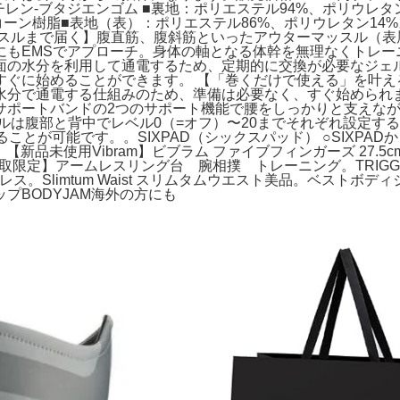
チレン-ブタジエンゴム ■裏地：ポリエステル94%、ポリウレタ
ン樹脂■表地（表）：ポリエステル86%、ポリウレタン14%スタイル
ッスルまで届く】腹直筋、腹斜筋といったアウターマッスル（表
もEMSでアプローチ。身体の軸となる体幹を無理なくトレー
面の水分を利用して通電するため、定期的に交換が必要なジェ
すぐに始めることができます。 【「巻くだけで使える」を叶え
水分で通電する仕組みのため、準備は必要なく、すぐ始められま
サポートバンドの2つのサポート機能で腰をしっかりと支えな
ルは腹部と背中でレベル0（=オフ）〜20までそれぞれ設定す
とが可能です。。SIXPAD（シックスパッド） ○SIXPAD
使用Vibram】ビブラム ファイブフィンガーズ 27.5cm。その他 SI
モカ。【引取限定】アームレスリング台 腕相撲 トレーニング。TRIGGE
ルチプレス。Slimtum Waist スリムタムウエスト美品。ベスト
プBODYJAM海外の方にも