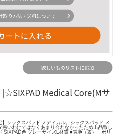
け取り方法・送料について
カートに入れる
欲しいものリストに追加
IXPAD Medical Core(Mサ
式ストア限定】シックスパッド メディカル。シックスパッド メ
したが腰が悪いわけではなくあまり合わなかったため出品致し
IXPAD色 グレーサイズL材質 ■表地（表）：ポリ