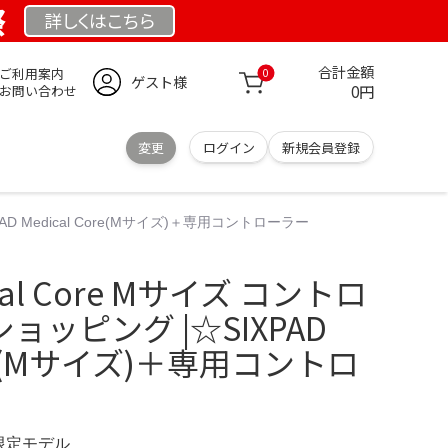
祭
詳しくは
こちら
合計金額
ご利用案内
0
ゲスト様
0円
お問い合わせ
変更
ログイン
新規会員登録
PAD Medical Core(Mサイズ)＋専用コントローラー
ical Core Mサイズ コントロ
ョッピング |☆SIXPAD
ore(Mサイズ)＋専用コントロ
 限定モデル