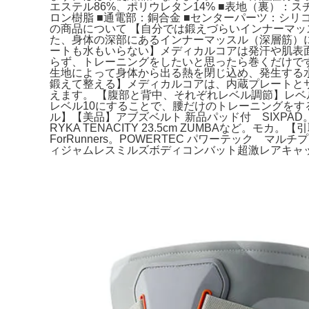
エステル86%、ポリウレタン14% ■表地（裏）：ス
ロン樹脂 ■通電部：銅合金 ■センターパーツ：シリコー
の商品について 【自分では鍛えづらいインナーマ
た、身体の深部にあるインナーマッスル（深層筋）に
ートも水もいらない】メディカルコアは発汗や肌表
らず、トレーニングをしたいと思ったら巻くだけで
生地によって身体から出る熱を閉じ込め、発生する
鍛えて整える】メディカルコアは、内蔵プレートと
えます。 【腹部と背中、それぞれレベル調節】レベ
レベル10にすることで、腰だけのトレーニングをするこ
ル】【美品】アブズベルト 新品パッド付 SIXPAD。【新品未
RYKA TENACITY 23.5cm ZUMBAなど。
ForRunners。POWERTEC パワーテック マ
ィジャムレスミルズボディコンバット超激レアキャッ