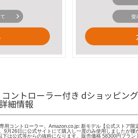
いて
受
る
サイズ コントローラー付き dショッピング |☆S
の詳細情報
Mサイズ)＋専用コントローラー。Amazon.co.jp: 新モデル【公
レー SE-CG。9月26日に公式サイトにて購入し一度のみ使用しま
公式等からの抜粋になります。販売価格 58300円ブランド S