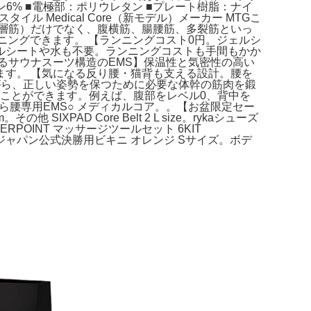
ン6% ■電極部：ポリウレタン ■プレート樹脂：ナイ
 Medical Core（新モデル）メーカー MTGこ
層筋）だけでなく、腹横筋、腸腰筋、多裂筋といっ
ニングできます。 【ランニングコスト0円。ジェルシ
ルシートや水も不要。ランニングコストも手間もかか
るサウナスーツ構造のEMS】保温性と気密性の高い
す。 【気になる反り腰・猫背も支える設計。腰を
がら、正しい姿勢を保つために必要な体幹の筋肉を鍛
ることができます。例えば、腹部をレベル0、背中を
から腰専用EMS○ メディカルコア。。【お盆限定セー
XPAD Core Belt 2 L size。rykaシューズ
RPOINT マッサージツールセット 6KIT
ボディジャパン公式決勝用ビキニ オレンジ Sサイズ。ボデ