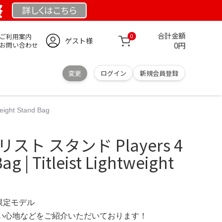
祭
詳しくは
こちら
合計金額
ご利用案内
0
ゲスト様
0円
お問い合わせ
変更
ログイン
新規会員登録
ight Stand Bag
スト スタンド Players 4
ag | Titleist Lightweight
 限定モデル
の使い心地などをご紹介いただいております！