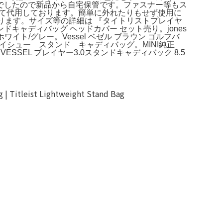
でしたので新品から自宅保管です。ファスナー等もス
にて代用しております。簡単に外れたりもせず使用に
ります。サイズ等の詳細は 『タイトリストプレイヤ
er se スタンドキャディバッグ ヘッドカバー セット売り。jones
ホワイト/グレー。Vessel ベゼル ブラウン ゴルフバ
アーイシュー スタンド キャディバッグ。MINI純正
SSEL プレイヤー3.0スタンドキャディバック 8.5