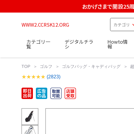
おかげさまで開設25
WWW2.CCRSK12.ORG
カテゴリ一
デジタルチラ
Howto情
覧
シ
報
TOP
ゴルフ
ゴルフバッグ・キャディバッグ
超
(2823)