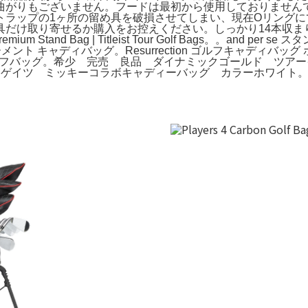
曲がりもございません。フードは最初から使用しておりません
トラップの1ヶ所の留め具を破損させてしまい、現在Oリング
だけ取り寄せるか購入をお控えください。しっかり14本収ま
 Stand Bag | Titleist Tour Golf Bags。。and p
メント キャディバッグ。Resurrection ゴルフキャディバッグ 
ージュ ゴルフバッグ。希少 完売 良品 ダイナミックゴールド ツ
パーリーゲイツ ミッキーコラボキャディーバッグ カラーホワイト。VE