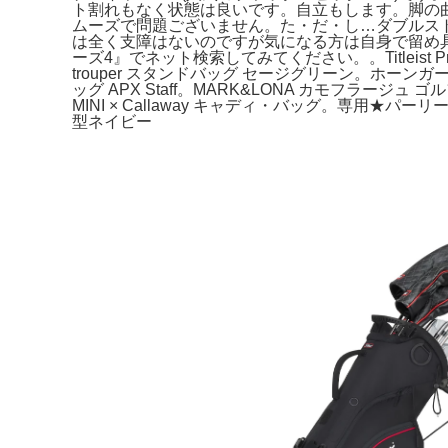
ト割れもなく状態は良いです。自立もします。脚の
ムーズで問題ございません。た・だ・し…ダブルス
は全く支障はないのですが気になる方は自身で留め具
ーズ4』でネット検索してみてください。。Titleist Premium
trouper スタンドバッグ セージグリーン。ホーンガー
ッグ APX Staff。MARK&LONA カモフラ
MINI × Callaway キャディ・バッグ。専用★
型ネイビー