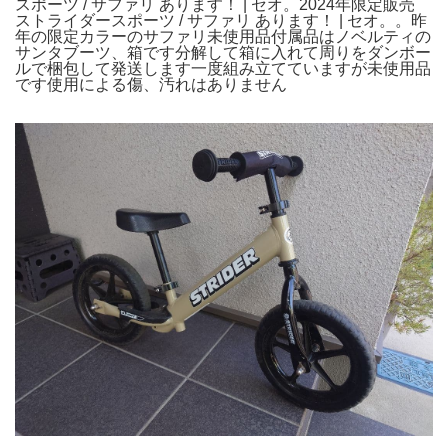
スポーツ / サファリ あります！ | セオ。2024年限定販売
ストライダースポーツ / サファリ あります！ | セオ。。昨
年の限定カラーのサファリ未使用品付属品はノベルティの
サンタブーツ、箱です分解して箱に入れて周りをダンボー
ルで梱包して発送します一度組み立てていますが未使用品
です使用による傷、汚れはありません