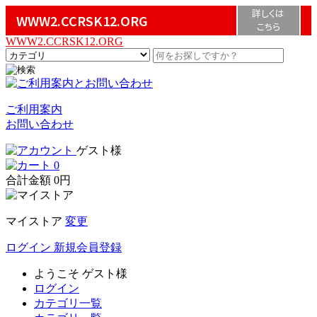
詳しくは
WWW2.CCRSK12.ORG
こちら
WWW2.CCRSK12.ORG
ご利用案内
お問い合わせ
ゲスト様
0
合計金額
0円
マイストア
変更
ログイン
新規会員登録
ようこそ
ゲスト様
ログイン
カテゴリ一覧