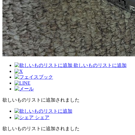
欲しいものリストに追加
欲しいものリストに追加されました
シェア
欲しいものリストに追加されました