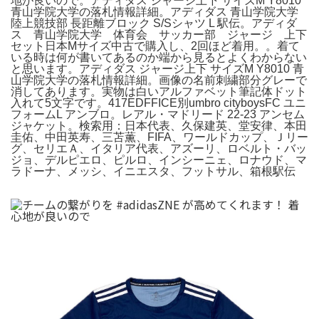
地が良いので。アディダス ジャージ上下 サイズM Y8010
青山学院大学の落札情報詳細。アディダス 青山学院大学
陸上競技部 長距離ブロック S/Sシャツ L 駅伝。アディダ
ス 青山学院大学 体育会 サッカー部 ジャージ 上下
セット日本Mサイズ中古で購入し、2回ほど着用。。着て
いる時は何が書いてあるのか端から見るとよくわからない
と思います。アディダス ジャージ上下 サイズM Y8010 青
山学院大学の落札情報詳細。画像の名前刺繍部分グレーで
消してあります。実物は白いアルファベット筆記体ドット
入れて5文字です。417EDFFICE別umbro cityboysFC ユニ
フォームL アンブロ。レアル・マドリード 22-23 アンセム
ジャケット。検索用：日本代表、久保建英、堂安律、本田
圭佑、中田英寿、三苫薫、FIFA、ワールドカップ、Ｊリー
グ、セリエＡ、イタリア代表、アズーリ、ロベルト・バッ
ジョ、デルピエロ、ピルロ、インシーニェ、ロナウド、マ
ラドーナ、メッシ、イニエスタ、フットサル、箱根駅伝