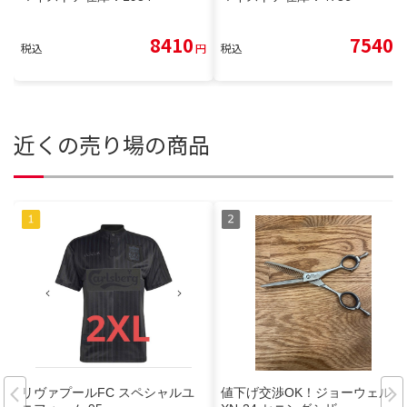
8410
7540
税込
円
税込
円
近くの売り場の商品
リヴァプールFC スペシャルユ
値下げ交渉OK！ジョーウェルG