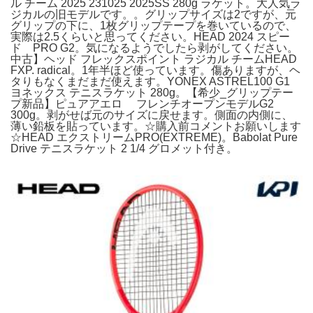
ル チーム 2025 231025 2025SS 280g ラケット。大人気ラ
ジカルの旧モデルです。。グリップサイズは2ですが、元
グリップの下に、1枚グリップテープを巻いているので、
実際は2.5くらいと思ってください。HEAD 2024 スピー
ド PRO G2。気になるようでしたら剥がしてください。
中古】ヘッド フレックスポイント ラジカル チームHEAD
FXP. radical。1年半ほど使っています。傷ありますが、ヘ
タりもなくまだまだ使えます。YONEX ASTREL100 G1
ヨネックス テニスラケット 280g。【希少_グリップテー
プ新品】ピュアアエロ フレンチオープンモデルG2
300g。剥がせば元のサイズに戻せます。側面の内側に、
薄い鉛板を貼っています。☆購入前コメントお願いします
☆HEAD エクストリームPRO(EXTREME)。Babolat Pure
Drive テニスラケット 2 1/4 グロメット付き。