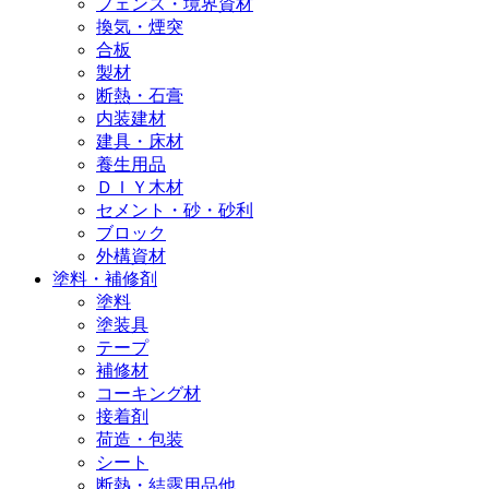
フェンス・境界資材
換気・煙突
合板
製材
断熱・石膏
内装建材
建具・床材
養生用品
ＤＩＹ木材
セメント・砂・砂利
ブロック
外構資材
塗料・補修剤
塗料
塗装具
テープ
補修材
コーキング材
接着剤
荷造・包装
シート
断熱・結露用品他