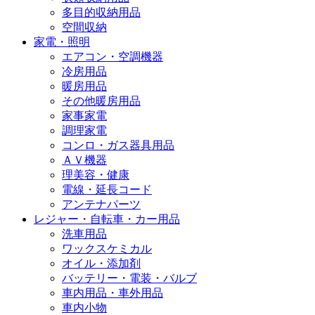
多目的収納用品
空間収納
家電・照明
エアコン・空調機器
冷房用品
暖房用品
その他暖房用品
家事家電
調理家電
コンロ・ガス器具用品
ＡＶ機器
理美容・健康
電線・延長コード
アンテナパーツ
レジャー・自転車・カー用品
洗車用品
ワックスケミカル
オイル・添加剤
バッテリー・電装・バルブ
車内用品・車外用品
車内小物