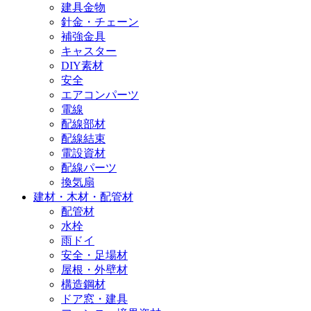
建具金物
針金・チェーン
補強金具
キャスター
DIY素材
安全
エアコンパーツ
電線
配線部材
配線結束
電設資材
配線パーツ
換気扇
建材・木材・配管材
配管材
水栓
雨ドイ
安全・足場材
屋根・外壁材
構造鋼材
ドア窓・建具