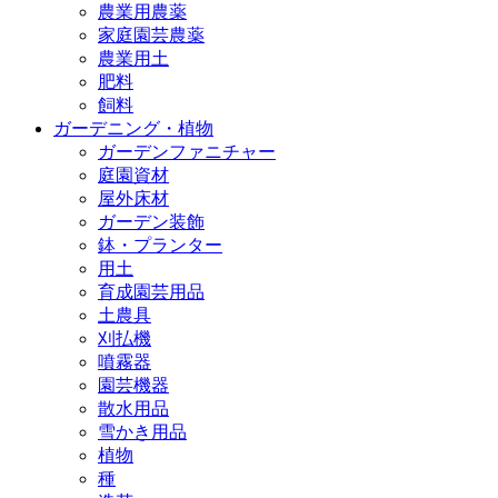
農業用農薬
家庭園芸農薬
農業用土
肥料
飼料
ガーデニング・植物
ガーデンファニチャー
庭園資材
屋外床材
ガーデン装飾
鉢・プランター
用土
育成園芸用品
土農具
刈払機
噴霧器
園芸機器
散水用品
雪かき用品
植物
種