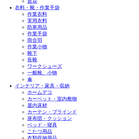
造花
衣料・靴・作業手袋
作業衣料
実用衣料
防寒用品
作業手袋
雨合羽
作業小物
靴下
長靴
ワークシューズ
一般靴、小物
傘
インテリア・家具・収納
ホームデコ
カーペット・室内敷物
屋内床材
カーテン・ブラインド
座布団・クッション
ベッド・寝具
こたつ用品
衣類収納用品