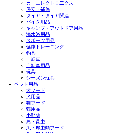
カーエレクトロ二クス
保安・補修
タイヤ・タイヤ関連
バイク用品
キャンプ・アウトドア用品
海水浴用品
スポーツ用品
健康トレーニング
釣具
自転車
自転車用品
玩具
シーズン玩具
ペット用品
犬フード
犬用品
猫フード
猫用品
小動物
鳥・昆虫
魚・爬虫類フード