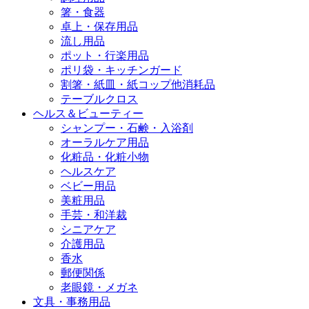
箸・食器
卓上・保存用品
流し用品
ポット・行楽用品
ポリ袋・キッチンガード
割箸・紙皿・紙コップ他消耗品
テーブルクロス
ヘルス＆ビューティー
シャンプー・石鹸・入浴剤
オーラルケア用品
化粧品・化粧小物
ヘルスケア
ベビー用品
美粧用品
手芸・和洋裁
シニアケア
介護用品
香水
郵便関係
老眼鏡・メガネ
文具・事務用品