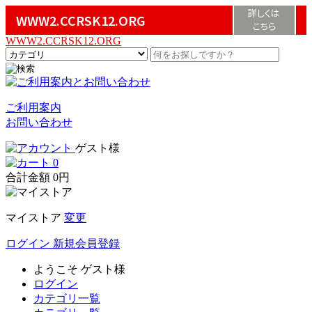
詳しくは
WWW2.CCRSK12.ORG
こちら
WWW2.CCRSK12.ORG
ご利用案内
お問い合わせ
ゲスト様
0
合計金額
0円
マイストア
変更
ログイン
新規会員登録
ようこそ
ゲスト様
ログイン
カテゴリ一覧