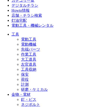
カテゴリ一覧
デジタルチラシ
Howto情報
店舗・チラシ検索
灯油宅配
電動工具・機械レンタル
工具
電動工具
電動機械
先端パーツ
作業工具
大工道具
左官道具
工具収納
保安
荷役
計測
研磨・ケミカル
金物・電材
釘・ビス
ネジボルト