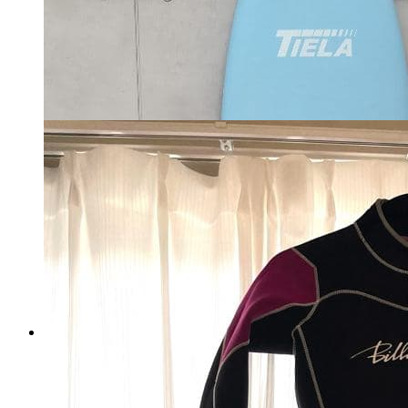
税込
6750
円
カートに入れる
ビラボン ウエットスーツ
シーガル Billabong JAPAN
マイストア在庫：
1284
税込