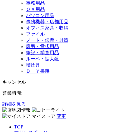
事務用品
ＯＡ用品
パソコン用品
事務機器・店舗用品
オフィス家具・収納
ファイル
ノート・伝票・封筒
慶弔・賞状用品
筆記・学童用品
ルーペ・拡大鏡
喫煙具
ＤＩＹ書籍
キャンセル
営業時間:
詳細を見る
マイストア
変更
TOP