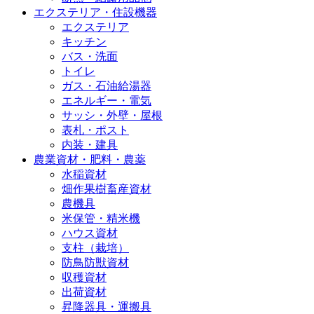
エクステリア・住設機器
エクステリア
キッチン
バス・洗面
トイレ
ガス・石油給湯器
エネルギー・電気
サッシ・外壁・屋根
表札・ポスト
内装・建具
農業資材・肥料・農薬
水稲資材
畑作果樹畜産資材
農機具
米保管・精米機
ハウス資材
支柱（栽培）
防鳥防獣資材
収穫資材
出荷資材
昇降器具・運搬具