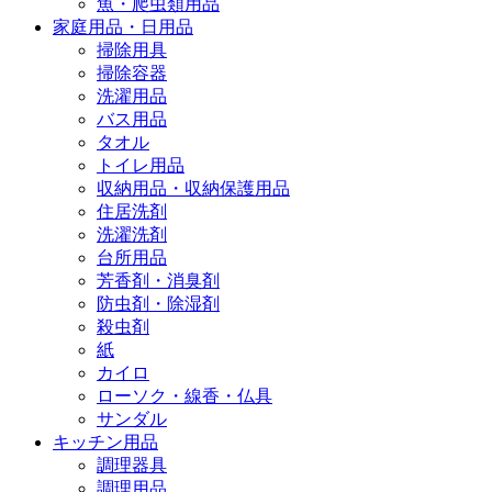
魚・爬虫類用品
家庭用品・日用品
掃除用具
掃除容器
洗濯用品
バス用品
タオル
トイレ用品
収納用品・収納保護用品
住居洗剤
洗濯洗剤
台所用品
芳香剤・消臭剤
防虫剤・除湿剤
殺虫剤
紙
カイロ
ローソク・線香・仏具
サンダル
キッチン用品
調理器具
調理用品