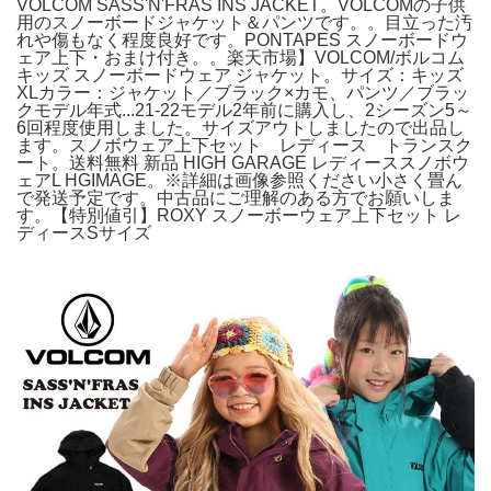
VOLCOM SASS'N'FRAS INS JACKET。VOLCOMの子供
用のスノーボードジャケット＆パンツです。。目立った汚
れや傷もなく程度良好です。PONTAPES スノーボードウ
ェア上下・おまけ付き。。楽天市場】VOLCOM/ボルコム
キッズ スノーボードウェア ジャケット。サイズ：キッズ
XLカラー：ジャケット／ブラック×カモ、パンツ／ブラッ
クモデル年式...21-22モデル2年前に購入し、2シーズン5～
6回程度使用しました。サイズアウトしましたので出品し
ます。スノボウェア上下セット レディース トランスク
ート。送料無料 新品 HIGH GARAGE レディーススノボウ
ェアL HGIMAGE。※詳細は画像参照ください小さく畳ん
で発送予定です。中古品にご理解のある方でお願いしま
す。【特別値引】ROXY スノーボーウェア上下セット レ
ディースSサイズ