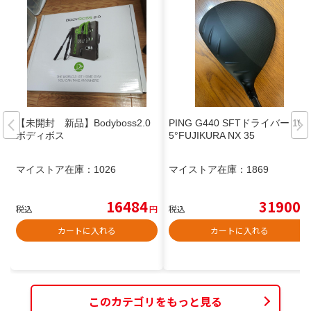
【未開封 新品】Bodyboss2.0
PING G440 SFTドライバー 10.
ボディボス
5°FUJIKURA NX 35
マイストア在庫：
1026
マイストア在庫：
1869
16484
31900
税込
円
税込
円
カートに入れる
カートに入れる
このカテゴリをもっと見る