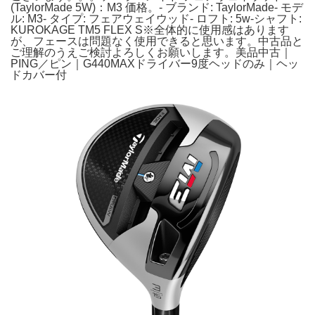
(TaylorMade 5W)：M3 価格。- ブランド: TaylorMade- モデ
ル: M3- タイプ: フェアウェイウッド- ロフト: 5w-シャフト:
KUROKAGE TM5 FLEX S※全体的に使用感はあります
が、フェースは問題なく使用できると思います。中古品と
ご理解のうえご検討よろしくお願いします。美品中古｜
PING／ピン｜G440MAXドライバー9度ヘッドのみ｜ヘッ
ドカバー付