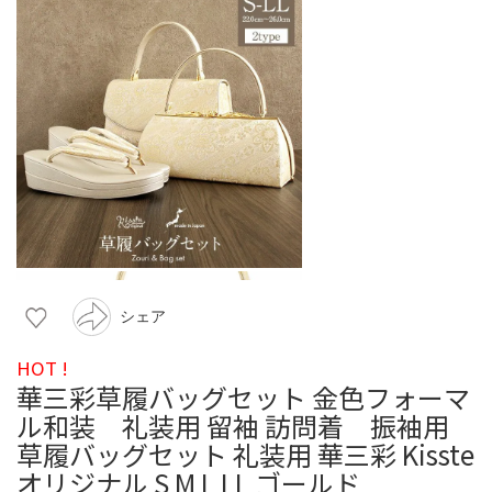
シェア
HOT !
華三彩草履バッグセット 金色フォーマ
ル和装 礼装用 留袖 訪問着 振袖用
草履バッグセット 礼装用 華三彩 Kisste
オリジナル S M L LL ゴールド