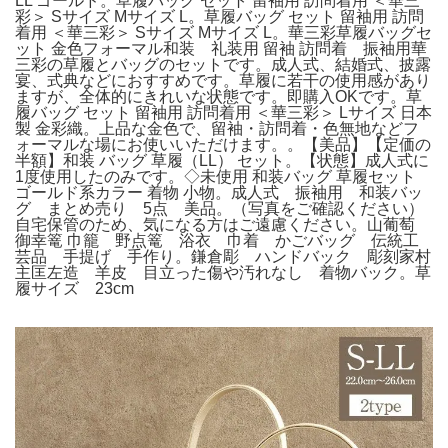
LL ゴールド。草履バッグ セット 留袖用 訪問着用 ＜華三
彩＞ Sサイズ Mサイズ L。草履バッグ セット 留袖用 訪問
着用 ＜華三彩＞ Sサイズ Mサイズ L。華三彩草履バッグセ
ット 金色フォーマル和装 礼装用 留袖 訪問着 振袖用華
三彩の草履とバッグのセットです。成人式、結婚式、披露
宴、式典などにおすすめです。草履に若干の使用感があり
ますが、全体的にきれいな状態です。即購入OKです。草
履バッグ セット 留袖用 訪問着用 ＜華三彩＞ Lサイズ 日本
製 金彩織。上品な金色で、留袖・訪問着・色無地などフ
ォーマルな場にお使いいただけます。。【美品】【定価の
半額】和装 バッグ 草履（LL） セット。【状態】成人式に
1度使用したのみです。◇未使用 和装バッグ 草履セット
ゴールド系カラー 着物 小物。成人式 振袖用 和装バッ
グ まとめ売り 5点 美品。（写真をご確認ください）
自宅保管のため、気になる方はご遠慮ください。山葡萄
御幸篭 巾籠 野点篭 浴衣 巾着 かごバッグ 伝統工
芸品 手提げ 手作り。鎌倉彫 ハンドバック 彫刻家村
主匡左造 羊皮 目立った傷や汚れなし 着物バック。草
履サイズ 23cm