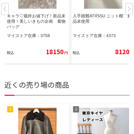
キャラ♡最終お値下げ！新品未
入手困難ATIÏSSU ニット帽 新
使用！美しいきもの企画 着物
品未使用
バッグ
マイストア在庫：
3758
マイストア在庫：
4373
18150
8120
税込
円
税込
円
近くの売り場の商品