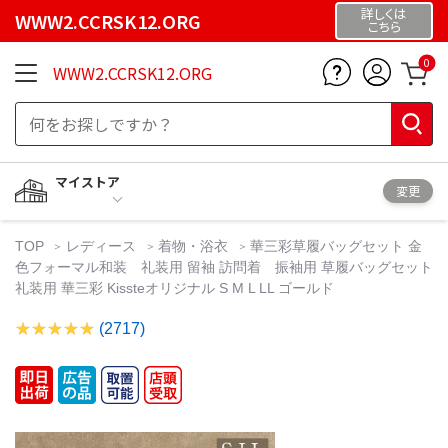
詳しくは
WWW2.CCRSK12.ORG
こちら
0
WWW2.CCRSK12.ORG
マイストア
変更
TOP
レディース
着物・浴衣
華三彩草履バッグセット 金
色フォーマル和装 礼装用 留袖 訪問着 振袖用 草履バッグセット
礼装用 華三彩 Kissteオリジナル S M L LL ゴールド
(2717)