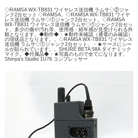
◇RAMSA WX-TB831 ワイヤレス送信機 ラムサ◇②ジャ
ンク2台セット ◇RAMSA。◇RAMSA WX-TB831 ワイヤ
レス送信機 ラムサ◇①ジャンク2台セット。◇RAMSA
WX-TB831 ワイヤレス送信機 ラムサ◇①ジャンク2台セッ
ト。多少の傷や汚れ等、使用感・経年感が見受けられる外
観となります。◆動作◆・★動作未確認（通電のみ確認）
の現状品となります。。◇RAMSA WX-TB831 ワイヤレス
送信機 ラムサ◇①ジャンク2台セット。・★ケースにシー
ルが貼られています。。SHURE BETA 58A ダイナミック
マイク。◆付属品◆・★写真のもので全てになります。
Shinya's Studio 1U76 コンプレッサー