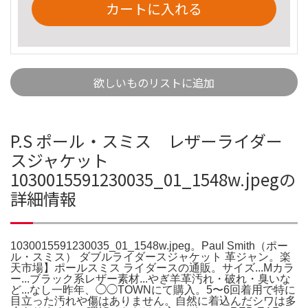
カートに入れる
欲しいものリストに追加
P.S ポール・スミス レザーライダー
スジャケット
1030015591230035_01_1548w.jpegの
詳細情報
1030015591230035_01_1548w.jpeg。Paul Smith（ポー
ル・スミス） ダブルライダースジャケット 革ジャン。楽
天市場】ポールスミス ライダースの通販。サイズ...Mカラ
ー...ブラック系レザー素材...やぎ羊革汚れ・破れ・臭いな
ど...なし一昨年、◯◯TOWNにて購入。5〜6回着用で特に
目立った汚れや傷はありません。自然に着込んだシワは多