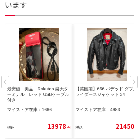
います
最安値 美品 Rakuten 楽天タ
【英国製】666 パデッド ダブル
ーミナル レッド USBケーブル
ライダースジャケット 34
付き
マイストア在庫：
1666
マイストア在庫：
4983
13978
21450
税込
円
税込
円