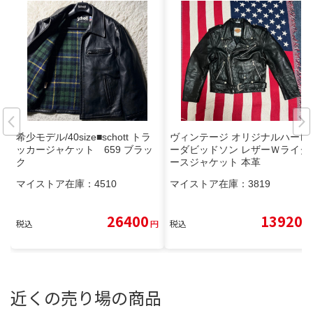
希少モデル/40size■schott トラ
ヴィンテージ オリジナルハーレ
ッカージャケット 659 ブラッ
ーダビッドソン レザーＷライダ
ク
ースジャケット 本革
マイストア在庫：
4510
マイストア在庫：
3819
26400
13920
税込
円
税込
円
近くの売り場の商品