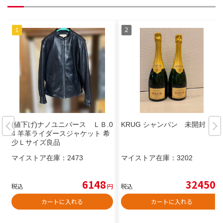
(値下げ)ナノユニバース ＬＢ.0
KRUG シャンパン 未開封
4 羊革ライダースジャケット 希
少Ｌサイズ良品
マイストア在庫：
2473
マイストア在庫：
3202
6148
32450
税込
円
税込
円
カートに入れる
カートに入れる