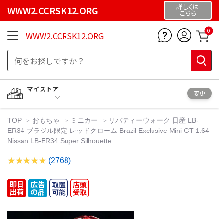
詳しくは
WWW2.CCRSK12.ORG
こちら
0
WWW2.CCRSK12.ORG
マイストア
変更
TOP
おもちゃ
ミニカー
リバティーウォーク 日産 LB-
ER34 ブラジル限定 レッドクローム Brazil Exclusive Mini GT 1:64
Nissan LB-ER34 Super Silhouette
(2768)