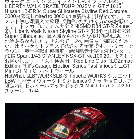
ウォーク ニッサン スカイライン ER34 ブラジル限定。
LIBERTY WALK BRAZIL TOUR 2025Mini GT # 1015
Nissan LB-ER34 Super Silhouette Skyline Red Chrome
3000台限定Limited to 3000 units新品未開封品です。。コ
メント無し即購入大歓迎ご理解いただける方のみお願いし
ます。トミカプレミアム大全 2 NISMO R34 GT-R Z-tune
⑥。Liberty Walk Nissan Skyline GT-R (R34) 他 LB-ER34
Super Silhouette。購入時からの小さな擦り傷や凹み、汚
れ等あるかもしれませんので、必ず画像をご確認くださ
い。ゆうパケットプラスで発送する予定です。トミカ ク
ラウン 赤十字献血運搬車 新潟県赤十字血液センター。
j*2様 Spark 1/43 STANLEY NSX-GT No.100 20。よろしく
お願いします。「以下検索用」Red Line Club RLCZamac
Edition Phil’s Garage Election Series Fast furiousミニGT
Mini GT MiniGTホットウィール
HotWheelsLB*WORKSLB-Silhouette WORKS シルエット
LBW リバティウォークトミカ tomicaタカラ チョロQレア
限定特別旧ホイールマッチボックス Match boxC21-0290
スケール···1/64