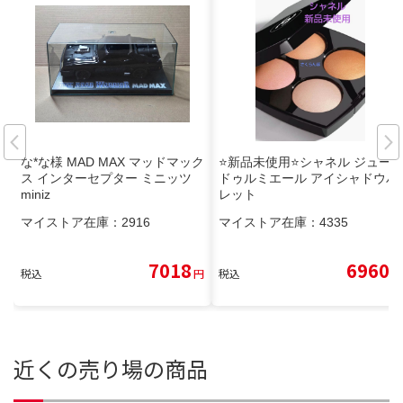
な*な様 MAD MAX マッドマック
⭐️新品未使用⭐️シャネル ジュー
ス インターセプター ミニッツ
ドゥルミエール アイシャドウパ
miniz
レット
マイストア在庫：
2916
マイストア在庫：
4335
7018
6960
税込
円
税込
円
近くの売り場の商品