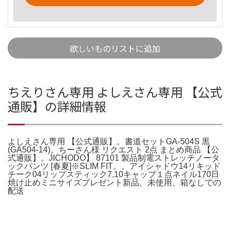
欲しいものリストに追加
ちえりさん専用 よしえさん専用 【公式
通販】の詳細情報
よしえさん専用 【公式通販】。書道セットGA-504S 黒
(GA504-14)。ちーさん様 リクエスト 2点 まとめ商品 【公
式通販】。JICHODO】 87101 製品制電ストレッチノータ
ックパンツ [春夏]※SLIM FIT。。アイシャドウ14リキッド
チーク04リップスティック7.10キャップ１点ネイル170日
焼け止めミニサイズプレゼント新品、未使用、箱なしでの
配送