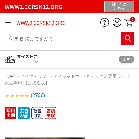
詳しくは
WWW2.CCRSK12.ORG
こちら
0
WWW2.CCRSK12.ORG
マイストア
変更
TOP
メイクアップ
アイシャドウ
ちえりさん専用 よしえ
さん専用 【公式通販】
(2766)