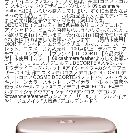
ウ デザイニング パレット」人気色は。在庫1コスメデコル
テ スキンシャドウデザイニングパレット 09 cashmere
feather他にもいろいろ購入してしまい、すぐに出番がなさ
そうので出品します。。。お化粧品ほとんど全てデパコス
まとめ売り限定品やオマケ♡も有り約110点位。
DECORTE（デコルテ） 新2色在庫あり コスメデコルテ
アイシャドウ。どこも入荷待ちのようなのでお探しの方に
お譲りできればと思います。売れなければ自分で使います
のでお値下げは無しでお願いいたします。【新品未使用】
DIOR アイシャドウ エクランクチュールマルチユース パ
レット。コスメ まとめ売り 100点以上 デパコス プ
チプラ サンプル。【ブランド】DECORTE【商品の状
態】未使用【カラー】09 cashmere featherよろしくお願い
いたします。#コスメデコルテ #DECORTE #スキンシャ
ドウデザイニングパレット #アイシャドウ #カシミアフェ
ザー #09 #新作コスメ #デパコスメデコルテDECORTEデ
パートコスメCOSME DECORTEパレットアイシャドウス
キントーンカラースキントーンアイカラーパレット質感小
粒ラメ/パール,マット#コスメデコルテ#DECORTE#デコ
ルテアイシャドウ#アイシャドウ#デパコス#デコルテ
9#cashmerefeather#カシミヤフェザー#ナチュラルメイク
#ベージュメイク#人気色#デコルテシャドウ