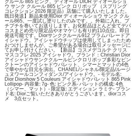
クルール 865 ピンク。ディオール DIOR ディオールショ
ウ サンク クルール 865 ピンク ロリポップ （スプリング
コレクション 2026 限定品）店舗にて購入いたしました。
既日発送】新品未使用Dior ディオールショウ サンク クル
ール865。一度試し塗りしたのみです。。外箱に入れ、プ
チプチを巻いてお送りします。お化粧品ほとんど全てデパ
コスまとめ売り限定品やオマケ♡も有り約110点位。即日
発送可能です。Diorサンククルール912 プラムパレードア
イシャドウ。アイシャドウチップは使用してしまったため
おつけしませんが、ご希望がある場合は取引メッセージに
てお申し付けください。【新品】コスメデコルテ クリス
マスコフレ 2025 アイシャドウ。ブランド：Christian Dior
アイシャドウサンククルールピンクロリポップ多彩なピン
クトーンのアイシャドウパレット、シマーとマットの4色
で華やかな目元を演出。CHANEL/シャネル/限定品/ルージ
ュヌワールコンフィダンス/アイシャドウ。- モデル名:
Dior Diorshow 5 Couleurs アイシャドウパレット 865 Pink
Lollipop- 内容量: 7g- 色: ピンク系- パレットの構成: 4色
（シマー、マット）- 限定版: エディション ラミテ- ブラン
ド名: Diorご覧いただきありがとうございます。diorコス
メ 3点セット。