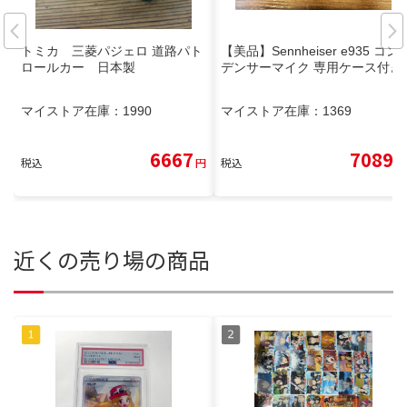
トミカ 三菱パジェロ 道路パト
【美品】Sennheiser e935 コン
ロールカー 日本製
デンサーマイク 専用ケース付き
マイストア在庫：
1990
マイストア在庫：
1369
6667
7089
税込
円
税込
円
近くの売り場の商品