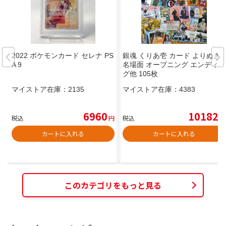
2022 ポケモンカード セレナ PS
銀魂 くりあ壱 カード よりぬき
A 9
名場面 オープニング エンディン
グ他 105枚
マイストア在庫：
2135
マイストア在庫：
4383
6960
10182
税込
円
税込
円
カートに入れる
カートに入れる
このカテゴリをもっと見る