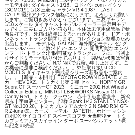
キャスト1/18。Amazon | 三菱ギャランクーペレプリカカ
ーモデル用: ダイキャスト1/18。ヨドバシ.com - イクソ
18CMC191 1/18 三菱 ギャラン VR-4 1987。LAST
CALL!!!!最終アナウンス価格になります。よろしくお願い
します。ご覧頂きありがとうございます。三菱ギャラン
1/18スケール ダイキャストモデルディーラー展示用モデ
ルです。三菱ロゴ入り外箱あり。本体は未使用保管品で状
態良好です。外箱は経年による汚れがあります。ドア・ボ
ンネット・トランク開閉します。コレクション整理のため
出品します。- モデル名: GALANT 海外限定モデル- 色: グ
レーシルバー- ドア数: 4ドア- エンジン: 開閉可能なエンジ
ンフード- トランク: 開閉可能なトランクルーフに、当初よ
りサイドミラーが貼り付けてあります。製品の状態は写真
からご判断ください。N/C N/Rでお願い申し上げます。こ
の機会に是非ご検討ください。。弊社取り扱いLCD
MODELS ダイキャスト完成品シリーズ新製品をご案内
し。。【新品・未開封】TOYOTA CROWN ESTATE ミニ
カー HEV 2XZ。トミカくじ第３弾 セット。HOPPY GR
Supra GT スーパーGT 2023。ミニカー 2002 Hot Wheels
Collector Edition。MINI GT LB★WORKS Nissan GT-R
Candy Red。トミカ クラウン 赤十字献血運搬車 新潟
県赤十字血液センター。j*2様 Spark 1/43 STANLEY NSX-
GT No.100 20。トミカプレミアム大全 2 NISMO R34 GT-
R Z-tune ⑥。カーズ マテル JAPETH。ポピー マシン
ロボDX サイコロイド スペースコブラ ★当時物★。トミ
カプレミアムスカイライン ターボ スーパシルエット 5周
年記念 非売品