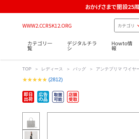
おかげさまで開設25
WWW2.CCRSK12.ORG
カテゴリ一
デジタルチラ
Howto情
覧
シ
報
TOP
レディース
バッグ
アンテプリマ ワイヤ
(2812)