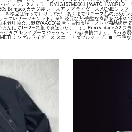
イ フランクミュラー RV1G157M0061 | WATCH WORL
s Brimaco カナダ製 レースアップ ライダース ACME
44 エディ期。※検品は行っておりますが、あくまでリユース品の
son ブラックレザージャケット。※神経質な方•完璧な商品をお求めの方
主管理協会加盟店(AACD)質屋・古物市場・ストア商品鑑定
にて1〜2日程度で発送いたします。Euro vintage A2
hott ブラックダブルライダースジャケット。※諸事情により、遅れ
ETI シングルライダース スエード ダブルジップ。◼️ご不