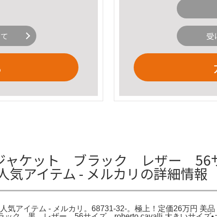
いて
受
る
ジャケット ブラック レザー 56サ
人気アイテム - メルカリの詳細情報
イテム - メルカリ。68731-32-。極上！定価26万円 美品 イ
黒 レザー 56サイズ roberto cavalli 大きいサイズ•