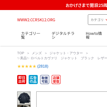
おかげさまで開設25
WWW2.CCRSK12.ORG
カテゴリ一
デジタルチラ
Howto情
覧
シ
報
TOP
メンズ
ジャケット・アウター
✨美品✨ ロベルトカヴァリ ジャケット ブラック レザー 
(2818)