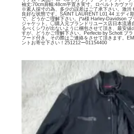
袖丈:70cm肩幅:48cm平置き実寸。ロベルトカヴァリ バ
※素人採寸の為、多少の誤差はご了承下さい。激渋 60
良好な状態です。SAINT LAURENT L01 
で、どうかご理解下さい。j*a様 Harley-David
ジャケット。◯購入元ブランドリユース店日本流通自
るべくシワが出ないように梱包させて頂き、最安値の方法
すが、どうかご理解下さい。Perfecto by Sc
フード付き。その際はご連絡をさせて頂きます。EMM
ントお寄せ下さい！251212ー01154400