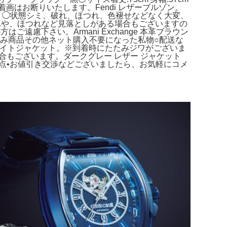
D。 着画はお断りいたします。Fendi レザーブルゾン。
ジップ。◯状態シミ、破れ、ほつれ、色褪せなどなく大変、
ため汚れや、ほつれなど見落としがある場合もございますの
はご遠慮下さい。Armani Exchange 本革ブラウン
済み商品その他ネット購入不要になった私物○配送な
 フライトジャケット。※到着時にたたみジワがございま
る場合もございます。ダークグレー レザー ジャケット
明な点•お値引き交渉などございましたら、お気軽にコメ