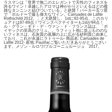
ラスマンは「世界で無二のエレガントで天性のフィネスを
誇るワイン！卓越したアロマは神がかりといえるほどの複
雑なタンニンと結びついている」と絶賛！パーカー五ツ星
で「ボルドーで最も偉大なワイン。Carruades de Lafite
Rothschild 2012。」と大絶賛し、1stに92-95点、このカリ
ュアドは87-89点！ワインスペクテイターも1stが94点！
ル・グラン・ギド・デ・ヴァン・ド・フランス誌は、「ポ
イヤックの至高のクリュ。。ラフィット他に並ぶもののな
いフィネスは、石灰質の底層の上に広がる砂利質に由来し
ており、これが永遠にラトゥール- 商品名: Carruades de
Lafite 2012- 産地: Pauillacご覧いただきありがとうござい
ます。メゾン・ルロワ/ブルゴーニュルージュ 2017。