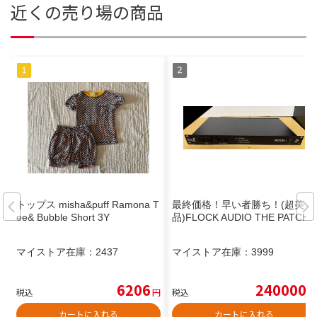
近くの売り場の商品
トップス misha&puff Ramona T
最終価格！早い者勝ち！(超美
ee& Bubble Short 3Y
品)FLOCK AUDIO THE PATCH
マイストア在庫：
2437
マイストア在庫：
3999
6206
240000
税込
円
税込
円
カートに入れる
カートに入れる