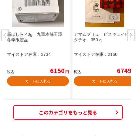
霜ばしら 40g 九重本舗玉澤
アマムプリュ ビスキュイピス
冬季限定品
タチオ 350 g
マイストア在庫：
3734
マイストア在庫：
2160
6150
6749
税込
円
税込
円
カートに入れる
カートに入れる
このカテゴリをもっと見る