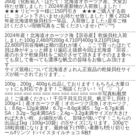
260g（化粧箱入・ほたて：北海道オホーツク産。大変お
待たせ致しました！2024年産新物が入荷致しました！
★★★ リピーター様に150円引き ★★★ご購入する前
に、コメント下さいませ♪お待たせ致しました！漸く2024
年産北海道乾燥貝柱S一等品、入荷致しました♪是非ご検
討ください♪現物写真をご覧くださいませ♪ (*^▽^*)
………………………………………………………………………
2024年産！北海道オホーツク海【宗谷産】乾燥貝柱入荷
しました100g 2,460円200g 4,710円400g 9,210円1kg
22,600円宗谷海峡は潮の流れが速く、ここで育ったほたて
貝は身がギュッと締まり歯応え抜群今回は北海道「宗谷」
産のホタテ乾燥貝柱をご紹介させて頂きますそのまま食べ
ても戻して食べても濃厚な帆立の旨味をお愉しみ頂けま
す……………………………………………………………………
サイズ規格について北海道ぎょれん正規品の乾燥貝柱サイ
ズが統一されております。。
………………………………………………………………………
100g，200g，400gも出品しております！もちろん大量ロ
ットにも対応できます！ご相談ください！ヾ(゜▽゜)ノ
=== === === === === === === === === ===※写真転載禁
止！ご遠慮ください！干贝干貝元贝元貝。帆立干し貝柱｜
100g×1｜産オホーツク産｜オホーツク活魚 | オホーツク。
L：8.6g～12g未満M：6.7g～8.6g未満S：5g～6.7g未満
SA：3.2g～5g未満SAS：2.4g～3.2g未満サイズが大きけ
れば大きい程、お値段が高く、旨味が強いです！こちらの
出品は1kg（100g×10袋）のSサイズになります。100gで
18粒前後になります。最終値下げ❗️早い者勝ち❗️売り切りセ
ール❗️リンツ ドバイスタイルチョコ 6枚❗️