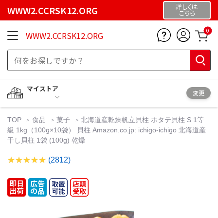
詳しくは
WWW2.CCRSK12.ORG
こちら
0
WWW2.CCRSK12.ORG
マイストア
変更
TOP
食品
菓子
北海道産乾燥帆立貝柱 ホタテ貝柱 S 1等
級 1kg（100g×10袋） 貝柱 Amazon.co.jp: ichigo-ichigo 北海道産
干し貝柱 1袋 (100g) 乾燥
(2812)