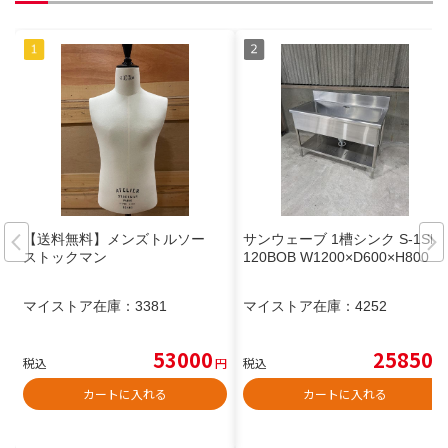
【送料無料】メンズトルソー
サンウェーブ 1槽シンク S-1SN
ストックマン
120BOB W1200×D600×H800
マイストア在庫：
3381
マイストア在庫：
4252
53000
25850
税込
円
税込
円
カートに入れる
カートに入れる