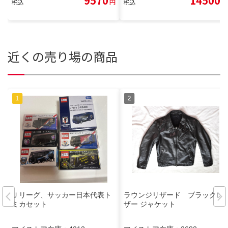
9570
14500
税込
円
税込
円
近くの売り場の商品
Ｊリーグ、サッカー日本代表ト
ラウンジリザード ブラックレ
ミカセット
ザー ジャケット