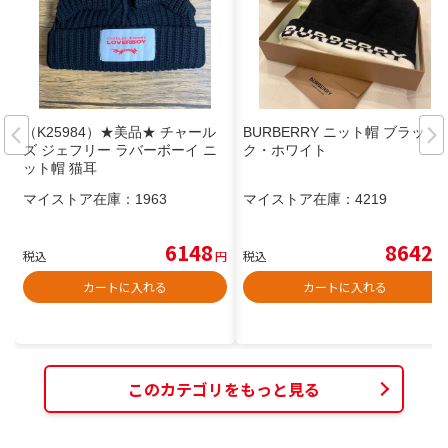
（K25984）★美品★ チャール
BURBERRY ニット帽 ブラッ
ズ ジェフリー ラバーボーイ ニ
ク・ホワイト
ット帽 猫耳
マイストア在庫：
1963
マイストア在庫：
4219
6148
8642
税込
円
税込
円
カートに入れる
カートに入れる
このカテゴリをもっと見る