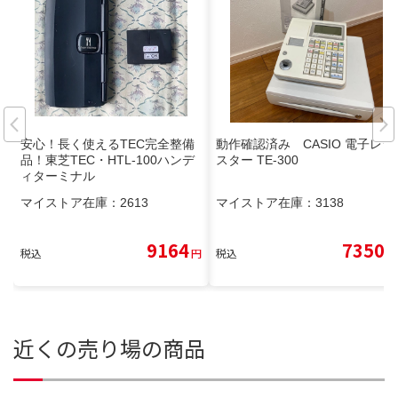
安心！長く使えるTEC完全整備
動作確認済み CASIO 電子レジ
品！東芝TEC・HTL-100ハンデ
スター TE-300
ィターミナル
マイストア在庫：
2613
マイストア在庫：
3138
9164
7350
税込
円
税込
円
近くの売り場の商品