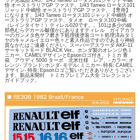
ット完成品 1/43。1/43 Tameo ロータス101ジャッド 中嶋
悟 オーストラリアGP ファステ。1/43 Tameo ロータス101
ジャッド 中嶋悟 オーストラリアGP ファステ。【専用】
になります。1/43 Tameo ロータス101ジャッド 中嶋悟 オ
ーストラリアGP ファステ。タメオ ロータス101中嶋
（レインタイヤ！）ティレル020です。。101は多少の細
部色むらデカール皺僅かにありますティレル ガイアカラ
ーのガンメタ色サフ磨き下処理後塗装コート処理済みタミ
ヤのキャメルイエロー色々と素人作品ですのであまり神経
質なかたはご遠慮ください。スーパーアスラーダ AKF-11
サーキットモード BLACK Ver.。ホンダ製のオレンジ色ミ
ニカー、CAMELデザインとEpsonロゴ付き。トミカ 青
箱 アウディ 5000 ターボ 北米仕様 レア。- カラー: オ
レンジ- ブランド: ホンダ- モデル: ミニカー- 特長: CAMEL
デザイン- 特長: Epsonロゴご覧いただきありがとうござい
ます。新品未開封 トミカプレミアム大全 コレクション
ガイドブック。