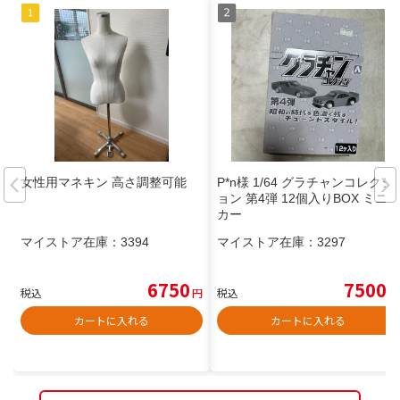
女性用マネキン 高さ調整可能
P*n様 1/64 グラチャンコレクシ
ョン 第4弾 12個入りBOX ミニ
カー
マイストア在庫：
3394
マイストア在庫：
3297
6750
7500
税込
円
税込
円
カートに入れる
カートに入れる