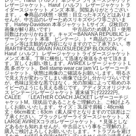
レザー。Haruf（ハルフ） 革ジャン ライダースジャケット
レザージャケット。Haruf（ハルフ） レザージャケット ラ
イダースジャケット メンズ 本革。閲覧ありがとうござい
ます。。◆商品の状態・状態：目立ったキズなどはありま
せんが、中古品のレザーためスリキズやシワ等ございま
す。Harley-Davidson 本革ジャケット Lサイズ。(2枚目の
画像が解り易いです） 中古品のため購入日・使用
回数はわかりかねます。キャズーBANANA REPUBLIC レ
ザージャケット 本革 ビンテージ。）＊商品のコンディ
ション等は主観的な内容になりますのでご了承下さい。専
用ARTIFICIAL GRAIN FAUXSUEDEZIP BLOUSON。。
Haruf（ハルフ） レザージャケット ライダースジャケット
メンズ 本革。丁寧に梱包して迅速な発送をさせて頂きま
す。宜しくお願い致します。AVIREX レザー ジャケット L
黒 多ポケット。Bell stamp wear car jam V1 レザーコーチ
ジャケット。状態は画像のご確認をお願いします。明るさ
で見え方が変わってしまい画像では少し分かりづらいです
が、色味は完全な黒ではなく、光の加減によって暗めのネ
イビーのようにも見える感じです。アディダスオリジナル
ス ビンテージレザージャケット 週末値下げ22222円。
CALEE 「LEATHER COACH JACKET レザーコーチジ
ャケットM。現状品であることをご理解の上、ご検討よろ
しくお願いいたします。サイズ：3L採寸肩幅：48cm袖
丈：66cm着丈：63cm（素人採寸となりますので誤差はご
了承ください。ブラックレザーライダースジャケット。X
LARGE AVIREXコラボレザージャケット。＊見落としな
どあるかも知れませんが、中古品という事をご理解の上、
購入ご検討よろしくお願いいたします。＊トラブルを避け