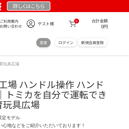
祭
詳しくは
こちら
合計金額
ご利用案内
0
ゲスト様
0円
お問い合わせ
変更
ログイン
新規会員登録
知育玩具広場
工場 ハンドル操作 ハンド
｜トミカを自分で運転でき
知育玩具広場
 限定モデル
の使い心地などをご紹介いただいております！