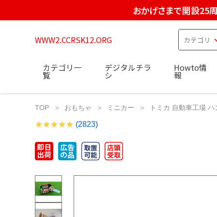
おかげさまで開設25
WWW2.CCRSK12.ORG
カテゴリ一
デジタルチラ
Howto情
覧
シ
報
TOP
おもちゃ
ミニカー
トミカ 自動車工場 
(2823)