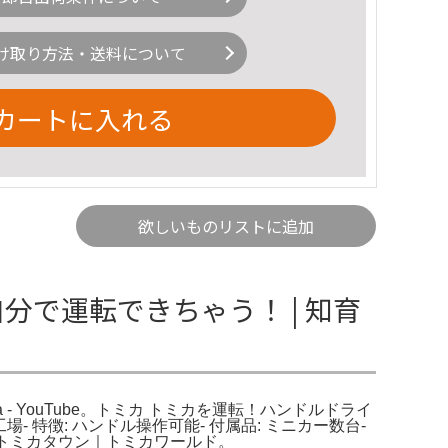
け取り方法・送料について
カートに入れる
欲しいものリストに追加
分で運転できちゃう！ | 知育
- YouTube。トミカ トミカを運転！ハンドルドライ
- 特徴: ハンドル操作可能- 付属品: ミニカー数台-
｜トミカタウン｜トミカワールド。