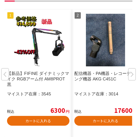
【新品】FIFINE ダイナミックマ
配信機器・PA機器・レコーディ
イク RGBアーム付 AM8PROT
ング機器 AKG C451C
黒
マイストア在庫：
3545
マイストア在庫：
3014
6300
17600
税込
円
税込
円
カートに入れる
カートに入れる