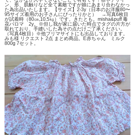
ン、形、肌触りなど全て素敵ですが娘にあまり合わなかっ
た為出品いたします。【サイズ】2-3y（日本のお洋服80〜
95サイズ着用のお子さんにぴったりかと） →写真6枚目
が試着時（80㎝,10.5㎏）です。きたとも。misha&puff 毒
花パロマ 2y。※但し我が家に届いた時点でタグの片方が
取れており、手縫いした為その点だけご了承ください。
（写真4枚目）※他フリマサイトにも出品しております。
みも様 リクエスト 2点 まとめ商品。E赤ちゃん ミルク
800g 7セット。